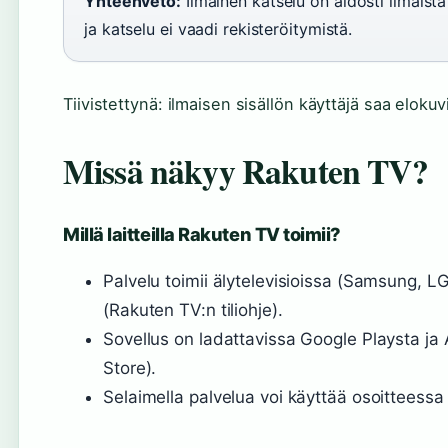
Yhteenveto:
Ilmainen katselu on aidosti ilmaista
ja katselu ei vaadi rekisteröitymistä.
Tiivistettynä: ilmaisen sisällön käyttäjä saa elokuvi
Missä näkyy Rakuten TV?
Millä laitteilla Rakuten TV toimii?
Palvelu toimii älytelevisioissa (Samsung, L
(Rakuten TV:n tiliohje).
Sovellus on ladattavissa Google Playsta ja
Store).
Selaimella palvelua voi käyttää osoitteessa 