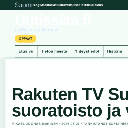
Suomi
Blogi
Maailma
Matkailu
Paikalliset
Politiikka
Talous
Uutissilta.fi
Uutissilta Uutiskatsaus
OPPAAT
Etusivu
Tietoa meistä
Yhteystiedot
Historia
Rakuten TV Su
suoratoisto ja
MIKAEL JOONAS MAKINEN • 2026-06-21 • TARKISTANUT SOFIA NIE