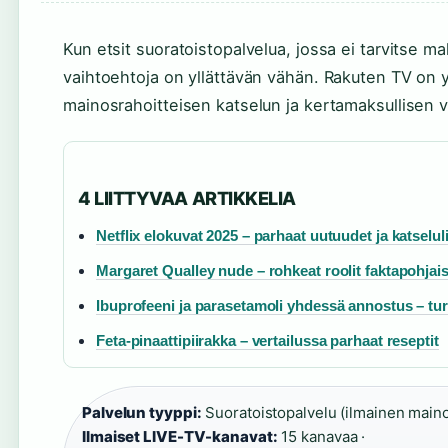
Kun etsit suoratoistopalvelua, jossa ei tarvitse 
vaihtoehtoja on yllättävän vähän. Rakuten TV on yk
mainosrahoitteisen katselun ja kertamaksullisen 
4 LIITTYVAA ARTIKKELIA
Netflix elokuvat 2025 – parhaat uutuudet ja katselul
Margaret Qualley nude – rohkeat roolit faktapohjais
Ibuprofeeni ja parasetamoli yhdessä annostus – turv
Feta-pinaattipiirakka – vertailussa parhaat reseptit
Palvelun tyyppi:
Suoratoistopalvelu (ilmainen maino
Ilmaiset LIVE-TV-kanavat:
15 kanavaa ·