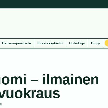
Tietosuojaseloste
Evästekäytäntö
Uutiskirje
Blogi
omi – ilmainen
 vuokraus
MI