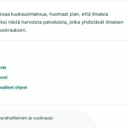
maksaa kuukausimaksua, huomaat pian, että ilmaisia
si niistä harvoista palveluista, jotka yhdistävät ilmaisen
vuokrauksen.
ista
esti
alliset ohjeet
srahoitteinen ja vuokraus) ·