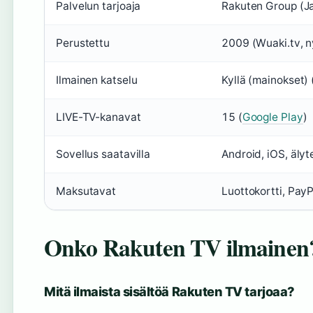
Palvelun tarjoaja
Rakuten Group (Ja
Perustettu
2009 (Wuaki.tv, 
Ilmainen katselu
Kyllä (mainokset) 
LIVE-TV-kanavat
15 (
Google Play
)
Sovellus saatavilla
Android, iOS, älyte
Maksutavat
Luottokortti, PayP
Onko Rakuten TV ilmainen
Mitä ilmaista sisältöä Rakuten TV tarjoaa?