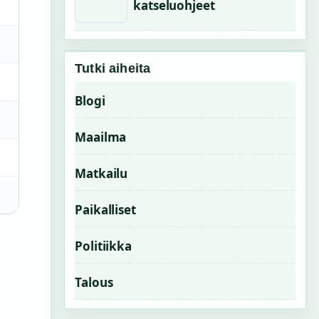
katseluohjeet
Tutki aiheita
Blogi
Maailma
Matkailu
Paikalliset
Politiikka
Talous