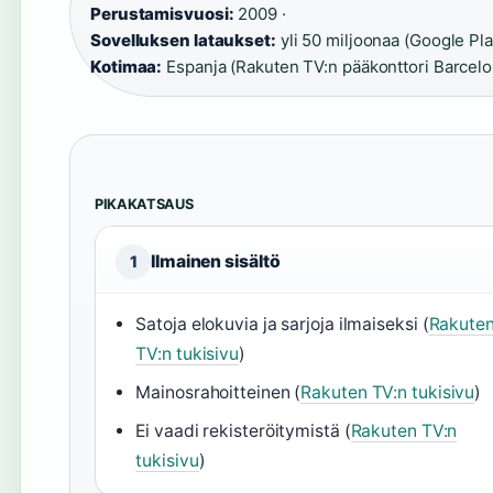
Perustamisvuosi:
2009 ·
Sovelluksen lataukset:
yli 50 miljoonaa (Google Pla
Kotimaa:
Espanja (Rakuten TV:n pääkonttori Barcel
PIKAKATSAUS
Ilmainen sisältö
1
Satoja elokuvia ja sarjoja ilmaiseksi (
Rakute
TV:n tukisivu
)
Mainosrahoitteinen (
Rakuten TV:n tukisivu
)
Ei vaadi rekisteröitymistä (
Rakuten TV:n
tukisivu
)