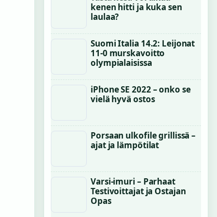
kenen hitti ja kuka sen
laulaa?
Suomi Italia 14.2: Leijonat
11-0 murskavoitto
olympialaisissa
iPhone SE 2022 – onko se
vielä hyvä ostos
Porsaan ulkofile grillissä –
ajat ja lämpötilat
Varsi-imuri – Parhaat
Testivoittajat ja Ostajan
Opas