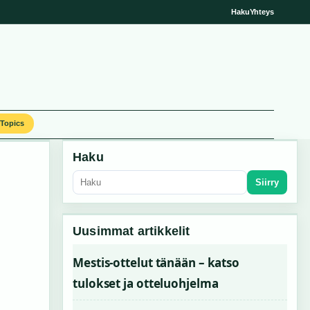
Haku
Yhteys
Topics
Haku
Siirry
Uusimmat artikkelit
Mestis-ottelut tänään – katso
tulokset ja otteluohjelma