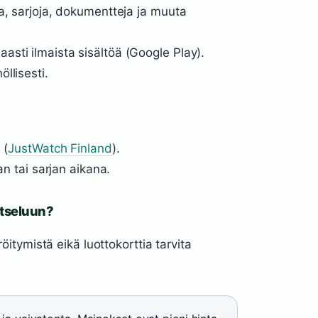
a, sarjoja, dokumentteja ja muuta
sti ilmaista sisältöä (Google Play).
llisesti.
 (
JustWatch Finland
).
an tai sarjan aikana.
atseluun?
röitymistä eikä luottokorttia tarvita