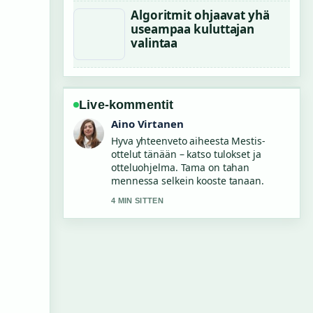
Algoritmit ohjaavat yhä
useampaa kuluttajan
valintaa
Live-kommentit
Elias Korhonen
Seuraan Äkkilähdöt Gran Canaria –
Vertaile tarjoukset ja...-lahetysta
tarkasti – arvostan tasapainoista
savyja.
6 MIN SITTEN