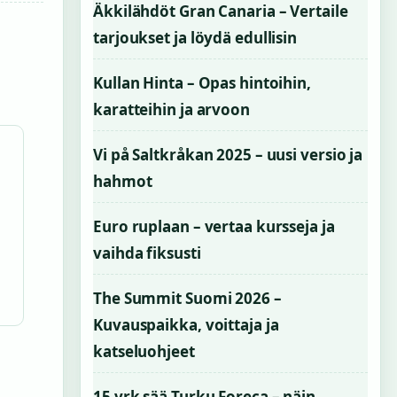
Äkkilähdöt Gran Canaria – Vertaile
tarjoukset ja löydä edullisin
Kullan Hinta – Opas hintoihin,
karatteihin ja arvoon
Vi på Saltkråkan 2025 – uusi versio ja
hahmot
Euro ruplaan – vertaa kursseja ja
vaihda fiksusti
The Summit Suomi 2026 –
Kuvauspaikka, voittaja ja
katseluohjeet
15 vrk sää Turku Foreca – näin