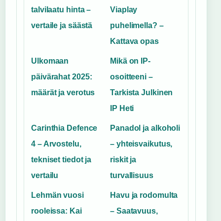
talvilaatu hinta –
Viaplay
vertaile ja säästä
puhelimella? –
Kattava opas
Ulkomaan
Mikä on IP-
päivärahat 2025:
osoitteeni –
määrät ja verotus
Tarkista Julkinen
IP Heti
Carinthia Defence
Panadol ja alkoholi
4 – Arvostelu,
– yhteisvaikutus,
tekniset tiedot ja
riskit ja
vertailu
turvallisuus
Lehmän vuosi
Havu ja rodomulta
rooleissa: Kai
– Saatavuus,