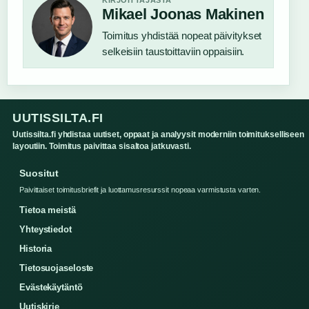
KIRJOITTAJASTA
Mikael Joonas Makinen
Toimitus yhdistää nopeat päivitykset
selkeisiin taustoittaviin oppaisiin.
UUTISSILTA.FI
Uutissilta.fi yhdistaa uutiset, oppaat ja analyysit moderniin toimitukselliseen
layoutiin. Toimitus paivittaa sisaltoa jatkuvasti.
Suositut
Paivittaiset toimitusbriefit ja luottamusresurssit nopeaa varmistusta varten.
Tietoa meistä
Yhteystiedot
Historia
Tietosuojaseloste
Evästekäytäntö
Uutiskirje