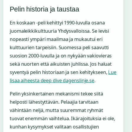
Pelin historia ja taustaa
En koskaan -peli kehittyi 1990-luvulla osana
juomaleikkikulttuuria Yhdysvalloissa. Se levisi
nopeasti ympäri maailmaa ja mukautui eri
kulttuurien tarpeisiin. Suomessa peli saavutti
suosion 2000-luvulla ja on nykyään vakiovieras
sekä nuorten että aikuisten juhlissa. Jos haluat
syventyä pelin historiaan ja sen kehitykseen,
Lue
lisaa aiheesta deep dive dagenslinje.se
.
Pelin yksinkertainen mekanismi tekee siitä
helposti lähestyttävän. Pelaajia tarvitaan
vähintään neljä, mutta suuremmat ryhmät
tuovat enemmän vaihtelua. Ikärajoituksia ei ole,
kunhan kysymykset valitaan osallistujien