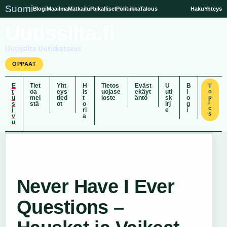
Suomi
Blogi
Maailma
Matkailu
Paikalliset
Politiikka
Talous
Haku
Yhteys
Uutissilta.fi
Uutissilta Uutiskatsaus
OPPAAT
E
Tiet
Yht
H
Tietos
Eväst
U
B
T
t
oa
eys
is
uojase
ekäyt
uti
l
o
p
u
mei
tied
t
loste
äntö
sk
o
i
s
stä
ot
o
irj
g
c
i
ri
e
i
s
v
a
u
Never Have I Ever
Questions –