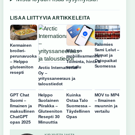
LISAA LIITTYVIA ARTIKKELEITA
Palomies
Kermainen
Sami Lelut –
broileri-
Mikä on
Hinnat ja
perunavuoka
mobiilivarmenne?
Ostopaikat
– Helppo
Toiminta, hinta &
Suomessa
gluteeniton
vertailu
Arctic International
resepti
Oy –
yrityssaneeraus ja
taloustiedot
GPT Chat
Helppo
Kuinka
MOV to MP4
Suomi –
Suolainen
Ostaa Talo
– Ilmainen
Ilmainen ja
Piirakka –
Suomessa –
muunnin ja
maksullinen
Gluteeniton
Täydellinen
vertailu
ChatGPT
Resepti 30
Opas
opas 2025
Minuuttia