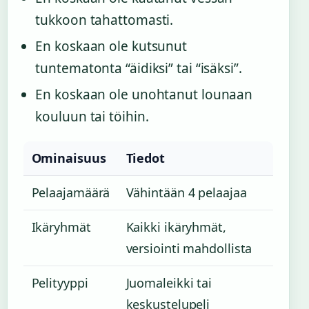
tukkoon tahattomasti.
En koskaan ole kutsunut
tuntematonta “äidiksi” tai “isäksi”.
En koskaan ole unohtanut lounaan
kouluun tai töihin.
Ominaisuus
Tiedot
Pelaajamäärä
Vähintään 4 pelaajaa
Ikäryhmät
Kaikki ikäryhmät,
versiointi mahdollista
Pelityyppi
Juomaleikki tai
keskustelupeli