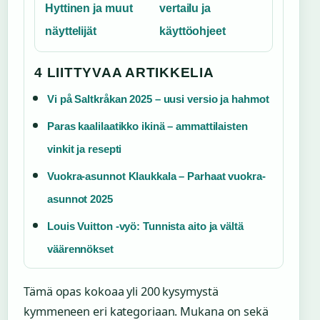
Hyttinen ja muut
vertailu ja
näyttelijät
käyttöohjeet
4 LIITTYVAA ARTIKKELIA
Vi på Saltkråkan 2025 – uusi versio ja hahmot
Paras kaalilaatikko ikinä – ammattilaisten
vinkit ja resepti
Vuokra-asunnot Klaukkala – Parhaat vuokra-
asunnot 2025
Louis Vuitton -vyö: Tunnista aito ja vältä
väärennökset
Tämä opas kokoaa yli 200 kysymystä
kymmeneen eri kategoriaan. Mukana on sekä