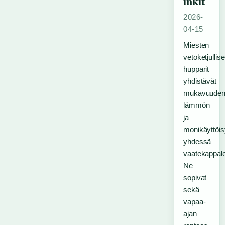
inkit
2026-
04-15
Miesten
vetoketjullise
hupparit
yhdistävät
mukavuuden
lämmön
ja
monikäyttöi
yhdessä
vaatekappal
Ne
sopivat
sekä
vapaa-
ajan