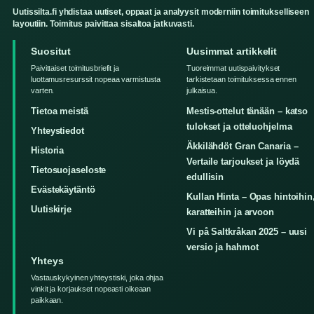
Uutissilta.fi yhdistaa uutiset, oppaat ja analyysit moderniin toimitukselliseen
layoutiin. Toimitus paivittaa sisaltoa jatkuvasti.
Suositut
Uusimmat artikkelit
Paivittaiset toimitusbriefit ja
Tuoreimmat uutispaivitykset
luottamusresurssit nopeaa varmistusta
tarkistetaan toimituksessa ennen
varten.
julkaisua.
Tietoa meistä
Mestis-ottelut tänään – katso
tulokset ja otteluohjelma
Yhteystiedot
Äkkilähdöt Gran Canaria –
Historia
Vertaile tarjoukset ja löydä
Tietosuojaseloste
edullisin
Evästekäytäntö
Kullan Hinta – Opas hintoihin
Uutiskirje
karatteihin ja arvoon
Vi på Saltkråkan 2025 – uusi
versio ja hahmot
Yhteys
Vastauskykyinen yhteystiski, joka ohjaa
vinkit ja korjaukset nopeasti oikeaan
paikkaan.