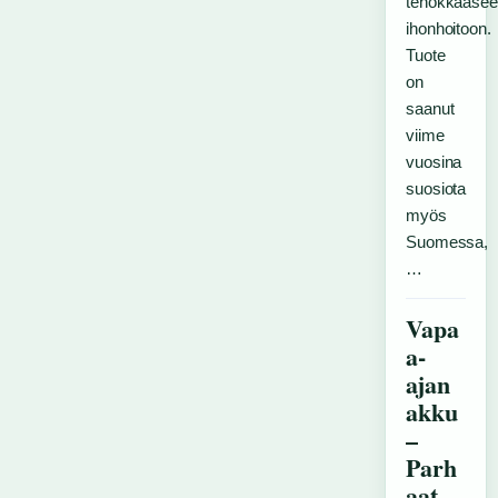
tehokkaase
ihonhoitoon.
Tuote
on
saanut
viime
vuosina
suosiota
myös
Suomessa,
…
Vapa
a-
ajan
akku
–
Parh
aat