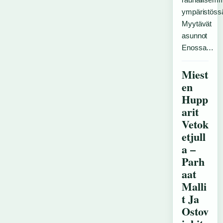
ympäristöss
Myytävät
asunnot
Enossa…
Miest
en
Hupp
arit
Vetok
etjull
a –
Parh
aat
Malli
t Ja
Ostov