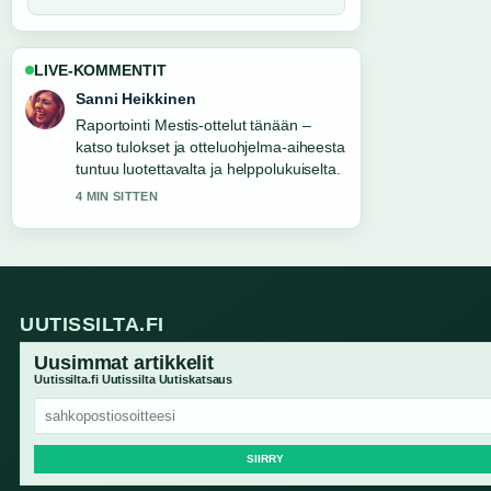
LIVE-KOMMENTIT
Sanni Heikkinen
Raportointi Mestis-ottelut tänään –
katso tulokset ja otteluohjelma-aiheesta
tuntuu luotettavalta ja helppolukuiselta.
4 MIN SITTEN
UUTISSILTA.FI
Uusimmat artikkelit
Uutissilta.fi Uutissilta Uutiskatsaus
SIIRRY