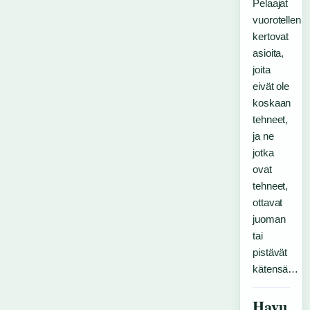
Pelaajat
vuorotellen
kertovat
asioita,
joita
eivät ole
koskaan
tehneet,
ja ne
jotka
ovat
tehneet,
ottavat
juoman
tai
pistävät
kätensä…
Havu