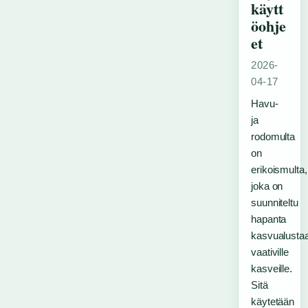
käytt
öohje
et
2026-
04-17
Havu-
ja
rodomulta
on
erikoismulta,
joka on
suunniteltu
hapanta
kasvualusta
vaativille
kasveille.
Sitä
käytetään