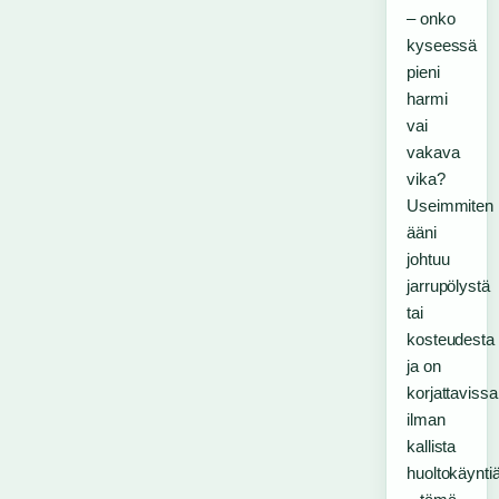
– onko
kyseessä
pieni
harmi
vai
vakava
vika?
Useimmiten
ääni
johtuu
jarrupölystä
tai
kosteudesta
ja on
korjattavissa
ilman
kallista
huoltokäynti