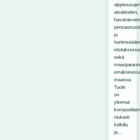
alppiruusujen
atsaleoiden,
havukasvien
pensasmusti
ja
hortensioide
istutuksessa
sekä
maanparann
emäksisess
maassa.
Tuote
on
yleensä
kompostilann
niukasti
kalkittu
ja…