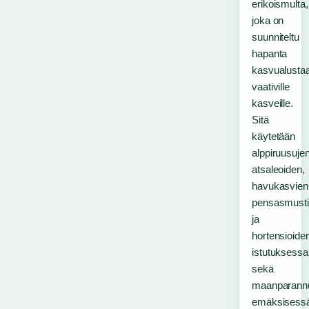
erikoismulta,
joka on
suunniteltu
hapanta
kasvualusta
vaativille
kasveille.
Sitä
käytetään
alppiruusujen
atsaleoiden,
havukasvien
pensasmusti
ja
hortensioide
istutuksessa
sekä
maanparann
emäksisess