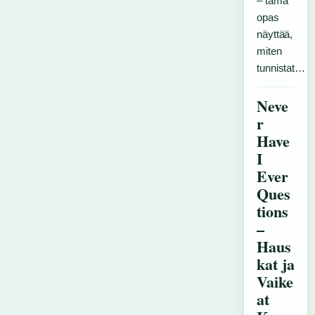
– tämä
opas
näyttää,
miten
tunnistat…
Neve
r
Have
I
Ever
Ques
tions
–
Haus
kat ja
Vaike
at