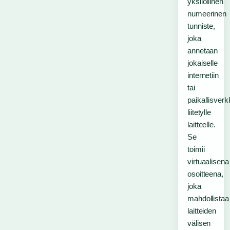
yksilöllinen
numeerinen
tunniste,
joka
annetaan
jokaiselle
internetiin
tai
paikallisver
liitetylle
laitteelle.
Se
toimii
virtuaalisena
osoitteena,
joka
mahdollistaa
laitteiden
välisen