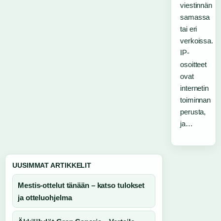
viestinnän
samassa
tai eri
verkoissa.
IP-
osoitteet
ovat
internetin
toiminnan
perusta,
ja…
UUSIMMAT ARTIKKELIT
Mestis-ottelut tänään – katso tulokset
ja otteluohjelma