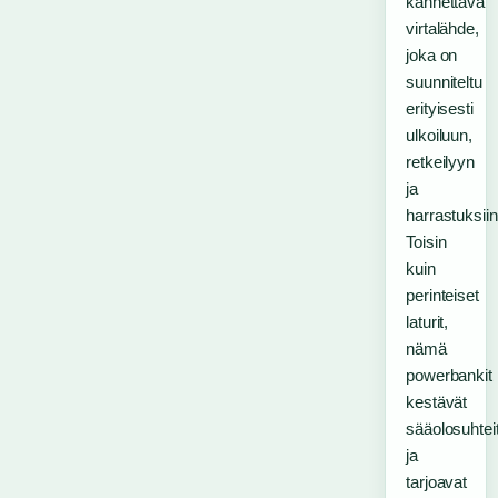
kannettava
virtalähde,
joka on
suunniteltu
erityisesti
ulkoiluun,
retkeilyyn
ja
harrastuksiin
Toisin
kuin
perinteiset
laturit,
nämä
powerbankit
kestävät
sääolosuhtei
ja
tarjoavat