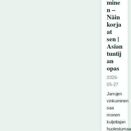
mine
n –
Näin
korja
at
sen |
Asian
tuntij
an
opas
2026-
05-27
Jarrujen
vinkuminen
saa
monen
kuljettajan
huolestuma