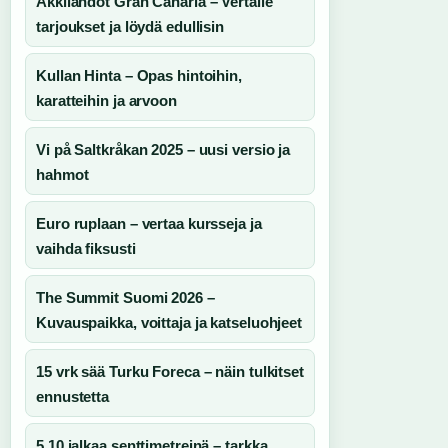
Äkkilähdöt Gran Canaria – Vertaile
tarjoukset ja löydä edullisin
Kullan Hinta – Opas hintoihin,
karatteihin ja arvoon
Vi på Saltkråkan 2025 – uusi versio ja
hahmot
Euro ruplaan – vertaa kursseja ja
vaihda fiksusti
The Summit Suomi 2026 –
Kuvauspaikka, voittaja ja katseluohjeet
15 vrk sää Turku Foreca – näin tulkitset
ennustetta
5,10 jalkaa senttimetreinä – tarkka