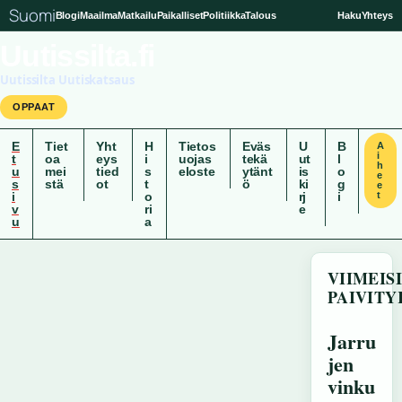
Suomi
Blogi
Maailma
Matkailu
Paikalliset
Politiikka
Talous
Haku
Yhteys
Uutissilta.fi
Uutissilta Uutiskatsaus
OPPAAT
E
Tiet
Yht
H
Tietos
Eväs
U
B
A
i
t
oa
eys
i
uojas
tekä
ut
l
h
u
mei
tied
s
eloste
ytänt
is
o
e
s
stä
ot
t
ö
ki
g
e
i
o
rj
i
t
v
ri
e
u
a
VIIMEI
PAIVITY
Jarru
jen
vinku