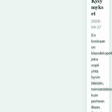
Kysy
myks
et
2026-
04-17
En
koskaan
on
klassikkopeli
joka
sopii
yhtä
hyvin
bileisiin,
toimistobileis
kuin
perheen
iltaan.