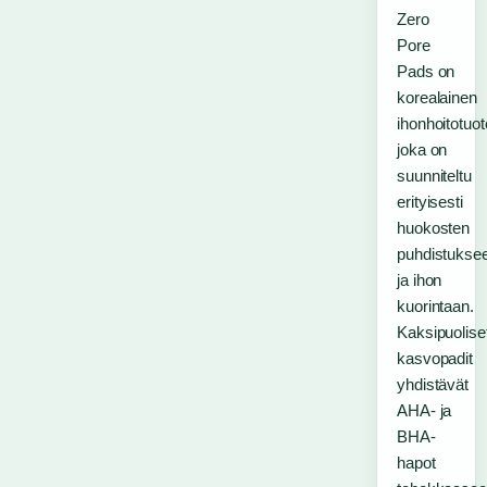
Zero
Pore
Pads on
korealainen
ihonhoitotuot
joka on
suunniteltu
erityisesti
huokosten
puhdistukse
ja ihon
kuorintaan.
Kaksipuolise
kasvopadit
yhdistävät
AHA- ja
BHA-
hapot