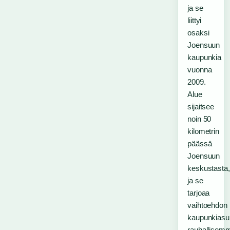
ja se
liittyi
osaksi
Joensuun
kaupunkia
vuonna
2009.
Alue
sijaitsee
noin 50
kilometrin
päässä
Joensuun
keskustasta,
ja se
tarjoaa
vaihtoehdon
kaupunkiasu
rauhallisem