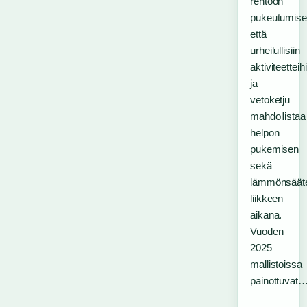
rentoon
pukeutumis
että
urheilullisiin
aktiviteetteih
ja
vetoketju
mahdollistaa
helpon
pukemisen
sekä
lämmönsäät
liikkeen
aikana.
Vuoden
2025
mallistoissa
painottuvat