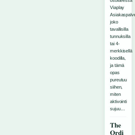
osoitteessa
Viaplay
Asiakaspalv
joko
tavallisilla
tunnuksilla
tai 4-
merkkisellä
koodilla,
ja tämä
opas
pureutuu
siihen,
miten
aktivointi
sujuu…
The
Ordi