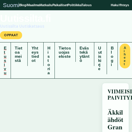
Suomi
Blogi
Maailma
Matkailu
Paikalliset
Politiikka
Talous
Haku
Yhteys
Uutissilta.fi
Uutissilta Uutiskatsaus
OPPAAT
E
Tiet
Yht
H
Tietos
Eväs
U
B
A
i
t
oa
eys
i
uojas
tekä
ut
l
h
u
mei
tied
s
eloste
ytänt
is
o
e
s
stä
ot
t
ö
ki
g
e
i
o
rj
i
t
v
ri
e
u
a
VIIMEI
PAIVITY
Äkkil
ähdöt
Gran