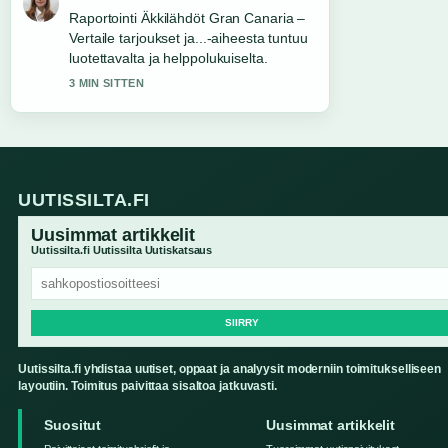
Vahvaa tarkistustyota liittyen Kullan
Hinta &#8211; Opas hintoihin,
karatteihin ja.... Useampien medioiden
tulisi kirjoittaa nain.
5 MIN SITTEN
UUTISSILTA.FI
Uusimmat artikkelit
Uutissilta.fi Uutissilta Uutiskatsaus
SIIRRY
Uutissilta.fi yhdistaa uutiset, oppaat ja analyysit moderniin toimitukselliseen
layoutiin. Toimitus paivittaa sisaltoa jatkuvasti.
Suositut
Uusimmat artikkelit