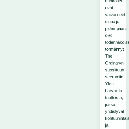
huokoset
ovat
vaivanneet
sinua jo
pidempään,
olet
todennäköise
törmännyt
The
Ordinaryn
suosittuun
seerumiin.
Yksi
harvoista
tuotteista,
jossa
yhdistyvät
kohtuuhintai
ja