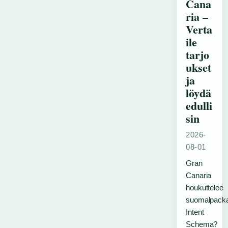
Cana
ria –
Verta
ile
tarjo
ukset
ja
löydä
edulli
sin
2026-
08-01
Gran
Canaria
houkuttelee
suomalpack
Intent
Schema?