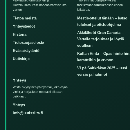
Paivittaiset toimitusbriefit ja
Tuoreimmat uutispaivitykset
luottamusresurssit nopeaa varmistusta
tarkistetaan toimituksessa ennen
varten.
julkaisua.
Tietoa meistä
Mestis-ottelut tänään – katso
tulokset ja otteluohjelma
Yhteystiedot
Äkkilähdöt Gran Canaria –
Historia
Vertaile tarjoukset ja löydä
Tietosuojaseloste
edullisin
Evästekäytäntö
Kullan Hinta – Opas hintoihin
Uutiskirje
karatteihin ja arvoon
Vi på Saltkråkan 2025 – uusi
versio ja hahmot
Yhteys
Vastauskykyinen yhteystiski, joka ohjaa
vinkit ja korjaukset nopeasti oikeaan
paikkaan.
Yhteys
info@uutissilta.fi