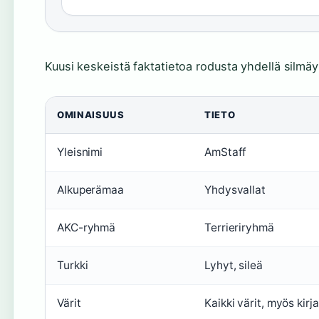
Kuusi keskeistä faktatietoa rodusta yhdellä silmäy
OMINAISUUS
TIETO
Yleisnimi
AmStaff
Alkuperämaa
Yhdysvallat
AKC-ryhmä
Terrieriryhmä
Turkki
Lyhyt, sileä
Värit
Kaikki värit, myös kirj