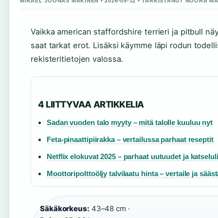
MIKAEL JOONAS MAKINEN • 2026-05-12 • TARKISTANUT NOORA MA
Vaikka american staffordshire terrieri ja pitbull nä
saat tarkat erot. Lisäksi käymme läpi rodun todell
rekisteritietojen valossa.
4 LIITTYVAA ARTIKKELIA
Sadan vuoden talo myyty – mitä talolle kuuluu nyt
Feta-pinaattipiirakka – vertailussa parhaat reseptit
Netflix elokuvat 2025 – parhaat uutuudet ja katselul
Moottoripolttoöljy talvilaatu hinta – vertaile ja sääs
Säkäkorkeus:
43–48 cm ·