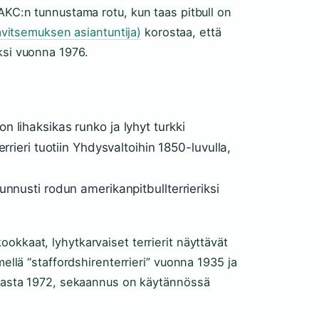
 AKC:n tunnustama rotu, kun taas pitbull on
avitsemuksen asiantuntija)
korostaa, että
ksi vuonna 1976.
 lihaksikas runko ja lyhyt turkki
rrieri tuotiin Yhdysvaltoihin 1850-luvulla,
unnusti rodun amerikanpitbullterrieriksi
okkaat, lyhytkarvaiset terrierit näyttävät
mellä “staffordshirenterrieri” vuonna 1935 ja
i vasta 1972, sekaannus on käytännössä