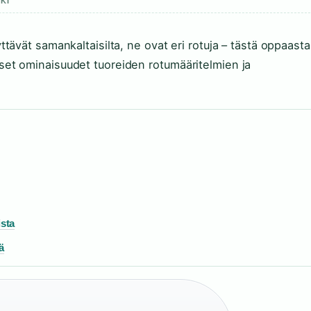
KI
yttävät samankaltaisilta, ne ovat eri rotuja – tästä oppaasta
iset ominaisuudet tuoreiden rotumääritelmien ja
ista
tä