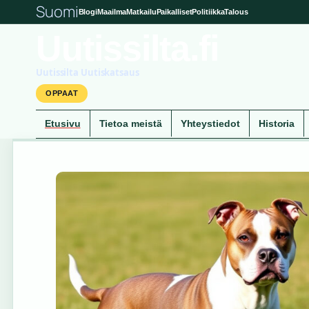
Suomi
Blogi
Maailma
Matkailu
Paikalliset
Politiikka
Talous
Uutissilta.fi
Uutissilta Uutiskatsaus
OPPAAT
Etusivu
Tietoa meistä
Yhteystiedot
Historia