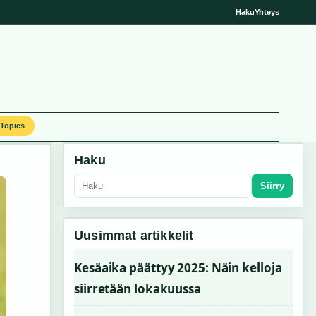
Haku
Yhteys
Topics
Haku
Siirry
Uusimmat artikkelit
Kesäaika päättyy 2025: Näin kelloja
siirretään lokakuussa