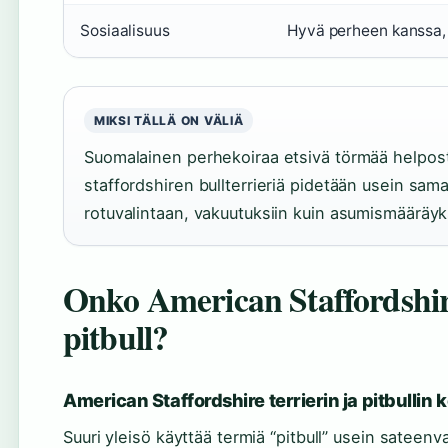
Sosiaalisuus
Hyvä perheen kanssa, 
MIKSI TÄLLÄ ON VÄLIÄ
Suomalainen perhekoiraa etsivä törmää helposti
staffordshiren bullterrieriä pidetään usein sama
rotuvalintaan, vakuutuksiin kuin asumismääräyks
Onko American Staffordshir
pitbull?
American Staffordshire terrierin ja pitbullin 
Suuri yleisö käyttää termiä “pitbull” usein sateenva