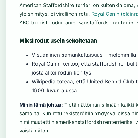
American Staffordshire terrieri on kuitenkin oma,
yleisnimitys, ei virallinen rotu.
Royal Canin (eläinr
AKC tunnisti rodun amerikanstaffordshirenterrieri
Miksi rodut usein sekoitetaan
Visuaalinen samankaltaisuus – molemmilla on
Royal Canin kertoo, että staffordshirenbullte
josta alkoi rodun kehitys
Wikipedia toteaa, että United Kennel Club t
1900-luvun alussa
Mihin tämä johtaa:
Tietämättömän silmään kaikki ko
samoilta. Kun rotu rekisteröitiin Yhdysvalloissa ni
nimi muutettiin amerikanstaffordshirenterrieriks
väistämätön.