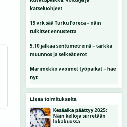
katseluohjeet
15 vrk sää Turku Foreca – näin
tulkitset ennustetta
5,10 jalkaa senttimetreinä – tarkka
muunnos ja selkeät erot
Marimekko avoimet työpaikat – hae
nyt
Lisaa toimitukselta
Kesäaika päättyy 2025:
Näin kelloja siirretään
lokakuussa