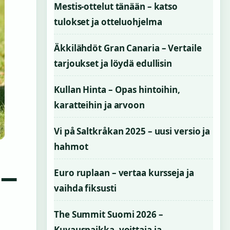
Mestis-ottelut tänään – katso
tulokset ja otteluohjelma
Äkkilähdöt Gran Canaria – Vertaile
tarjoukset ja löydä edullisin
Kullan Hinta – Opas hintoihin,
karatteihin ja arvoon
Vi på Saltkråkan 2025 – uusi versio ja
hahmot
 –
Euro ruplaan – vertaa kursseja ja
vaihda fiksusti
The Summit Suomi 2026 –
Kuvauspaikka, voittaja ja