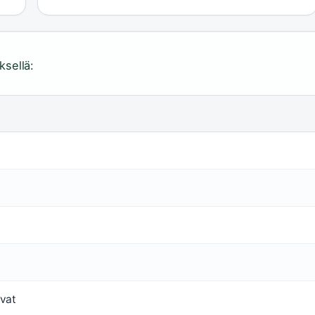
ksellä:
avat