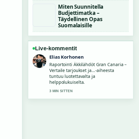
Miten Suunnitella
Budjettimatka –
Täydellinen Opas
Suomalaisille
Live-kommentit
Noora Niemi
Vahvaa tarkistustyota liittyen Kesäaika
päättyy 2025: Näin kelloja siirretään
lokakuussa. Useampien medioiden
tulisi kirjoittaa nain.
5 MIN SITTEN