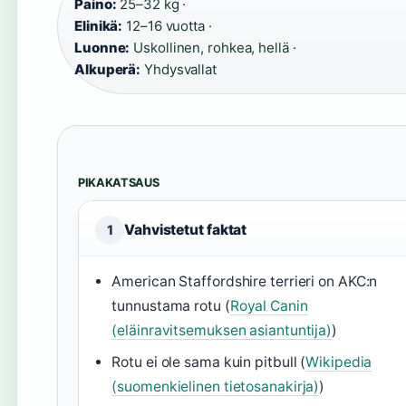
Paino:
25–32 kg ·
Elinikä:
12–16 vuotta ·
Luonne:
Uskollinen, rohkea, hellä ·
Alkuperä:
Yhdysvallat
PIKAKATSAUS
Vahvistetut faktat
1
American Staffordshire terrieri on AKC:n
tunnustama rotu (
Royal Canin
(eläinravitsemuksen asiantuntija)
)
Rotu ei ole sama kuin pitbull (
Wikipedia
(suomenkielinen tietosanakirja)
)