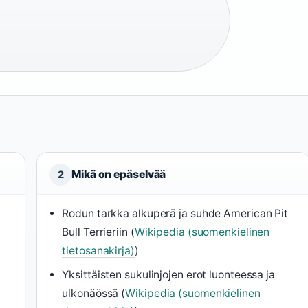
Mikä on epäselvää
2
Rodun tarkka alkuperä ja suhde American Pit
Bull Terrieriin (
Wikipedia (suomenkielinen
tietosanakirja)
)
Yksittäisten sukulinjojen erot luonteessa ja
ulkonäössä (
Wikipedia (suomenkielinen