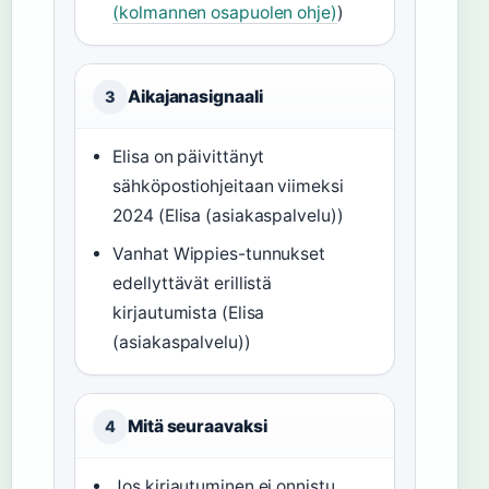
(kolmannen osapuolen ohje)
)
Aikajanasignaali
3
Elisa on päivittänyt
sähköpostiohjeitaan viimeksi
2024 (Elisa (asiakaspalvelu))
Vanhat Wippies-tunnukset
edellyttävät erillistä
kirjautumista (Elisa
(asiakaspalvelu))
Mitä seuraavaksi
4
Jos kirjautuminen ei onnistu,