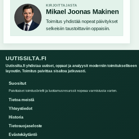
KIRJOITTAJASTA
Mikael Joonas Makinen
Toimitus yhdistää nopeat päivitykset
selkeisiin taustoittaviin oppaisiin.
UUTISSILTA.FI
Uutissilta.fi yhdistaa uutiset, oppaat ja analyysit moderniin toimitukselliseen
layoutiin. Toimitus paivittaa sisaltoa jatkuvasti.
Suositut
Paivittaiset toimitusbriefit ja luottamusresurssit nopeaa varmistusta varten.
Tietoa meistä
Yhteystiedot
Historia
Tietosuojaseloste
Evästekäytäntö