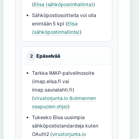
(
Elisa (sähköpostinhallinta)
)
Sähköpostiosoitteita voi olla
enintään 5 kpl (
Elisa
(sähköpostinhallinta)
)
Epäselvää
2
Tarkka IMAP-palvelinosoite
(imap.elisa.fi vai
imap.saunalahti.fi)
(
virustorjunta.io (kolmannen
osapuolen ohje)
)
Tukeeko Elisa uusimpia
sähköpostistandardeja kuten
OAuth2 (
virustorjunta.io