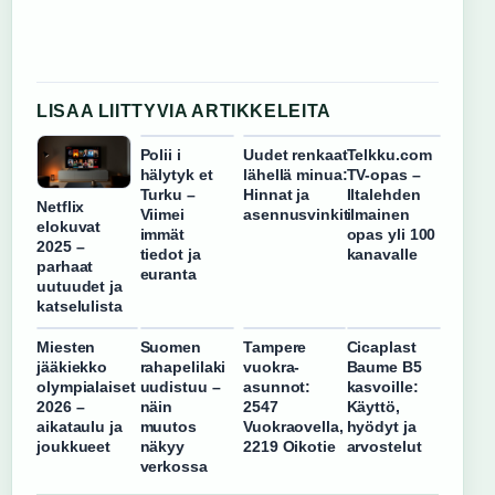
LISAA LIITTYVIA ARTIKKELEITA
Polii i
Uudet renkaat
Telkku.com
hälytyk et
lähellä minua:
TV-opas –
Turku –
Hinnat ja
Iltalehden
Netflix
Viimei
asennusvinkit
ilmainen
elokuvat
immät
opas yli 100
2025 –
tiedot ja
kanavalle
parhaat
euranta
uutuudet ja
katselulista
Miesten
Suomen
Tampere
Cicaplast
jääkiekko
rahapelilaki
vuokra-
Baume B5
olympialaiset
uudistuu –
asunnot:
kasvoille:
2026 –
näin
2547
Käyttö,
aikataulu ja
muutos
Vuokraovella,
hyödyt ja
joukkueet
näkyy
2219 Oikotie
arvostelut
verkossa