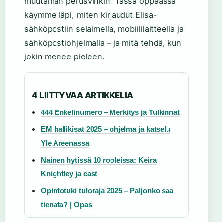
muutaman perusvinkin. Tässä oppaassa
käymme läpi, miten kirjaudut Elisa-
sähköpostiin selaimella, mobiililaitteella ja
sähköpostiohjelmalla – ja mitä tehdä, kun
jokin menee pieleen.
4 LIITTYVAA ARTIKKELIA
444 Enkelinumero – Merkitys ja Tulkinnat
EM hallikisat 2025 – ohjelma ja katselu
Yle Areenassa
Nainen hytissä 10 rooleissa: Keira
Knightley ja cast
Opintotuki tuloraja 2025 – Paljonko saa
tienata? | Opas