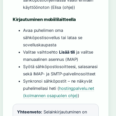
sähköpostiohjelmassa vaatii erillisen
käyttöönoton (Elisa (ohje))
Kirjautuminen mobiililaitteella
Avaa puhelimen oma
sähköpostisovellus tai lataa se
sovelluskaupasta
Valitse vaihtoehto
Lisää tili
ja valitse
manuaalinen asennus (IMAP)
Syötä sähköpostiosoitteesi, salasanasi
sekä IMAP- ja SMTP-palvelinosoitteet
Synkronoi sähköpostit – ne näkyvät
puhelimellasi heti (
hostingpalvelu.net
(kolmannen osapuolen ohje)
)
Yhteenveto:
Selainkirjautuminen on