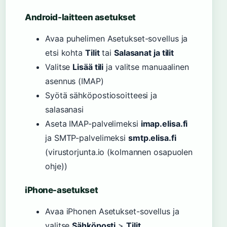
Android-laitteen asetukset
Avaa puhelimen Asetukset-sovellus ja
etsi kohta
Tilit
tai
Salasanat ja tilit
Valitse
Lisää tili
ja valitse manuaalinen
asennus (IMAP)
Syötä sähköpostiosoitteesi ja
salasanasi
Aseta IMAP-palvelimeksi
imap.elisa.fi
ja SMTP-palvelimeksi
smtp.elisa.fi
(virustorjunta.io (kolmannen osapuolen
ohje))
iPhone-asetukset
Avaa iPhonen Asetukset-sovellus ja
valitse
Sähköposti
>
Tilit