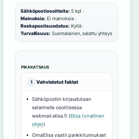
Sähköpostiosoitteita:
5 kpl ·
Mainoksia:
Ei mainoksia ·
Roskapostisuodatus:
Kyllä ·
Turvallisuus:
Suomalainen, salattu yhteys
PIKAKATSAUS
Vahvistetut faktat
1
Sähköpostiin kirjaudutaan
selaimella osoitteessa
webmail.elisa.fi (
Elisa (virallinen
ohje)
)
OmaElisa vaatii pankkitunnukset