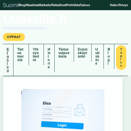
Suomi
Blogi
Maailma
Matkailu
Paikalliset
Politiikka
Talous
Haku
Yhteys
Uutissilta.fi
Uutissilta Uutiskatsaus
OPPAAT
E
Tiet
Yht
H
Tietos
Eväst
U
B
T
t
oa
eys
is
uojase
ekäyt
uti
l
o
p
u
mei
tied
t
loste
äntö
sk
o
i
s
stä
ot
o
irj
g
c
i
ri
e
i
s
v
a
u