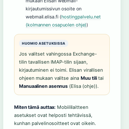
mukaan Elisan webmail-
kirjautumissivun osoite on
webmail.elisa.fi (
hostingpalvelu.net
(kolmannen osapuolen ohje)
)
HUOMIO ASETUKSISSA
Jos valitset vahingossa Exchange-
tilin tavallisen IMAP-tilin sijaan,
kirjautuminen ei toimi. Elisan virallisen
ohjeen mukaan valitse aina
Muu tili
tai
Manuaalinen asennus
(Elisa (ohje)).
Miten tämä auttaa:
Mobiililaitteen
asetukset ovat helposti tehtävissä,
kunhan palvelinosoitteet ovat oikein.