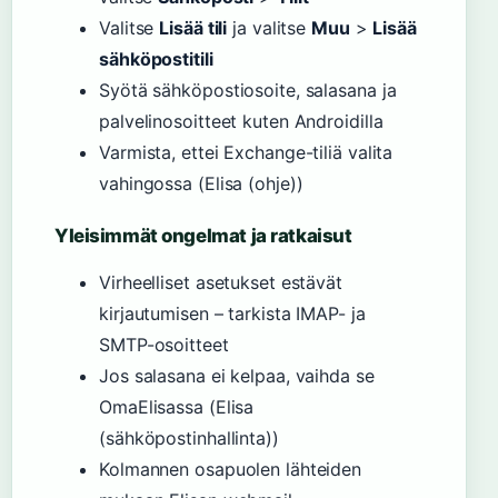
Valitse
Lisää tili
ja valitse
Muu
>
Lisää
sähköpostitili
Syötä sähköpostiosoite, salasana ja
palvelinosoitteet kuten Androidilla
Varmista, ettei Exchange-tiliä valita
vahingossa (Elisa (ohje))
Yleisimmät ongelmat ja ratkaisut
Virheelliset asetukset estävät
kirjautumisen – tarkista IMAP- ja
SMTP-osoitteet
Jos salasana ei kelpaa, vaihda se
OmaElisassa (Elisa
(sähköpostinhallinta))
Kolmannen osapuolen lähteiden