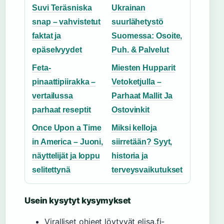
Suvi Teräsniska
Ukrainan
snap – vahvistetut
suurlähetystö
faktat ja
Suomessa: Osoite,
epäselvyydet
Puh. & Palvelut
Feta-
Miesten Hupparit
pinaattipiirakka –
Vetoketjulla –
vertailussa
Parhaat Mallit Ja
parhaat reseptit
Ostovinkit
Once Upon a Time
Miksi kelloja
in America – Juoni,
siirretään? Syyt,
näyttelijät ja loppu
historia ja
selitettynä
terveysvaikutukset
Usein kysytyt kysymykset
Viralliset ohjeet löytyvät elisa.fi-