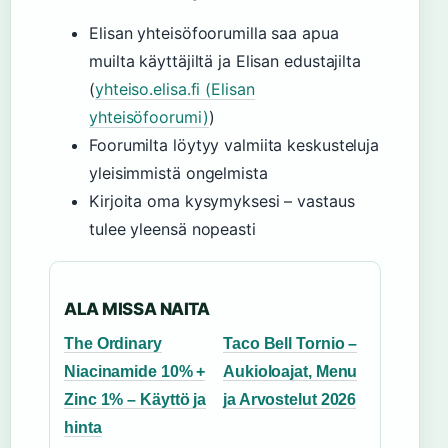
Elisan yhteisöfoorumilla saa apua
muilta käyttäjiltä ja Elisan edustajilta
(
yhteiso.elisa.fi (Elisan
yhteisöfoorumi)
)
Foorumilta löytyy valmiita keskusteluja
yleisimmistä ongelmista
Kirjoita oma kysymyksesi – vastaus
tulee yleensä nopeasti
ALA MISSA NAITA
The Ordinary
Taco Bell Tornio –
Niacinamide 10% +
Aukioloajat, Menu
Zinc 1% – Käyttö ja
ja Arvostelut 2026
hinta