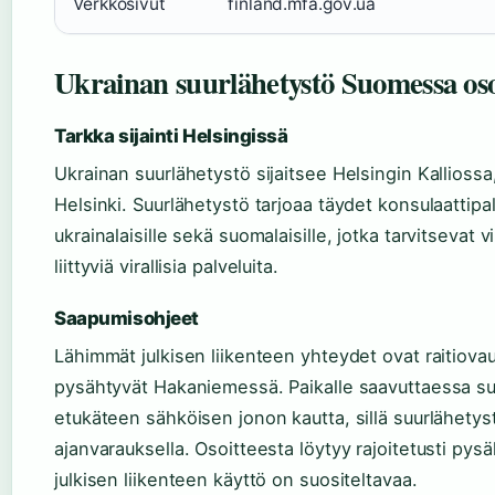
Verkkosivut
finland.mfa.gov.ua
Ukrainan suurlähetystö Suomessa oso
Tarkka sijainti Helsingissä
Ukrainan suurlähetystö sijaitsee Helsingin Kalliossa
Helsinki. Suurlähetystö tarjoaa täydet konsulaattip
ukrainalaisille sekä suomalaisille, jotka tarvitsevat 
liittyviä virallisia palveluita.
Saapumisohjeet
Lähimmät julkisen liikenteen yhteydet ovat raitiovaun
pysähtyvät Hakaniemessä. Paikalle saavuttaessa s
etukäteen sähköisen jonon kautta, sillä suurlähety
ajanvarauksella. Osoitteesta löytyy rajoitetusti pys
julkisen liikenteen käyttö on suositeltavaa.