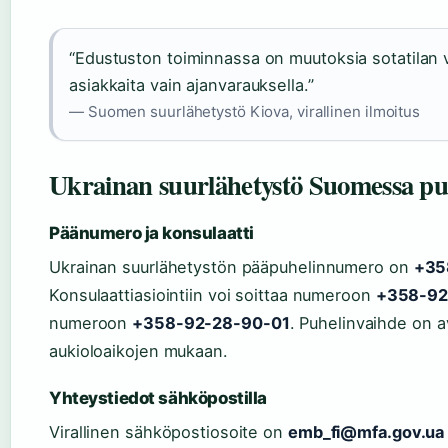
“Edustuston toiminnassa on muutoksia sotatilan 
asiakkaita vain ajanvarauksella.”
— Suomen suurlähetystö Kiova, virallinen ilmoitus
Ukrainan suurlähetystö Suomessa p
Päänumero ja konsulaatti
Ukrainan suurlähetystön pääpuhelinnumero on
+35
Konsulaattiasiointiin voi soittaa numeroon
+358-92
numeroon
+358-92-28-90-01
. Puhelinvaihde on 
aukioloaikojen mukaan.
Yhteystiedot sähköpostilla
Virallinen sähköpostiosoite on
emb_fi@mfa.gov.ua