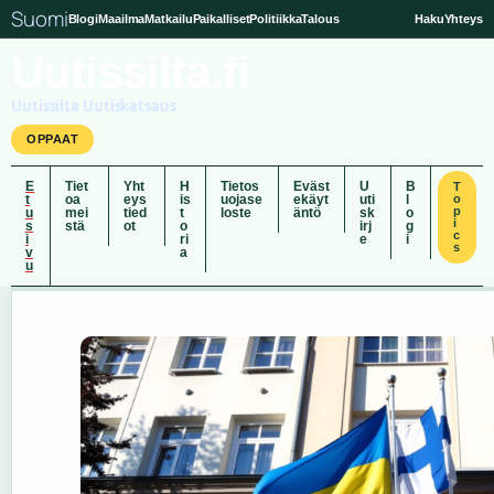
Suomi
Blogi
Maailma
Matkailu
Paikalliset
Politiikka
Talous
Haku
Yhteys
Uutissilta.fi
Uutissilta Uutiskatsaus
OPPAAT
E
Tiet
Yht
H
Tietos
Eväst
U
B
T
t
oa
eys
is
uojase
ekäyt
uti
l
o
p
u
mei
tied
t
loste
äntö
sk
o
i
s
stä
ot
o
irj
g
c
i
ri
e
i
s
v
a
u