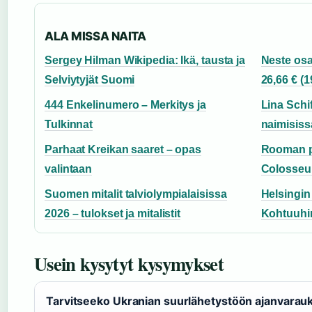
ALA MISSA NAITA
Sergey Hilman Wikipedia: Ikä, tausta ja
Neste osa
Selviytyjät Suomi
26,66 € (1
444 Enkelinumero – Merkitys ja
Lina Schi
Tulkinnat
naimisiss
Parhaat Kreikan saaret – opas
Rooman p
valintaan
Colosseum
Suomen mitalit talviolympialaisissa
Helsingin
2026 – tulokset ja mitalistit
Kohtuuhin
Usein kysytyt kysymykset
Tarvitseeko Ukranian suurlähetystöön ajanvara