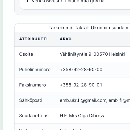
Verkkosivusto: finland.mfa.gov.ua
Tärkeimmät faktat: Ukrainan suurläh
ATTRIBUUTTI
ARVO
Osoite
Vähäniityntie 9, 00570 Helsinki
Puhelinnumero
+358-92-28-90-00
Faksinumero
+358-92-28-90-01
Sähköposti
emb.ukr.fi@gmail.com, emb_fi@m
Suurlähettiläs
H.E. Mrs Olga Dibrova