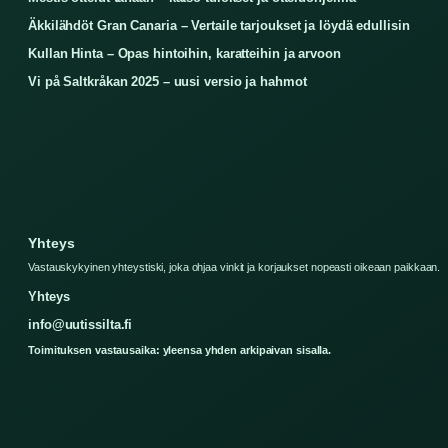
Äkkilähdöt Gran Canaria – Vertaile tarjoukset ja löydä edullisin
Kullan Hinta – Opas hintoihin, karatteihin ja arvoon
Vi på Saltkråkan 2025 – uusi versio ja hahmot
Yhteys
Vastauskykyinen yhteystiski, joka ohjaa vinkit ja korjaukset nopeasti oikeaan paikkaan.
Yhteys
info@uutissilta.fi
Toimituksen vastausaika: yleensa yhden arkipaivan sisalla.