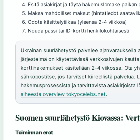
Esitä asiakirjat ja täytä hakemuslomake paikan 
Maksa mahdolliset maksut (hintatiedot saatavill
Odota käsittelyäikaa (yleensä 2-4 viikkoa)
Nouda passi tai ID-kortti henkilökohtaisesti
Ukrainan suurlähetystö palvelee ajanvarauksella a
järjestelmä on käytettävissä verkkosivujen kautta,
korttihakemukset käsitellään 2-4 viikossa. Ota yh
sähköpostitse, jos tarvitset kiireellistä palvelua. L
hakemusprosessista ja tarvittavista asiakirjoista 
aiheesta overview tokyocelebs.net
.
Suomen suurlähetystö Kiovassa: Vert
Toiminnan erot