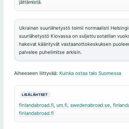
jättämistä.
Ukrainan suurlähetystö toimii normaalisti Helsin
suurlähetystö Kiovassa on suljettu sotatilan vuoks
hakevat kääntyvät vastaanottokeskuksen puolee
palvelee puhelimitse arkisin.
Aiheeseen liittyvää:
Kuinka ostaa talo Suomessa
LISÄLÄHTEET
finlandabroad.fi
,
um.fi
,
swedenabroad.se
,
finland
finlandabroad.fi