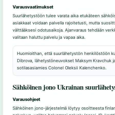
Varausvaatimukset
Suurlähetystöön tulee varata aika etukäteen sähköi
asiakkaat voidaan palvella rajoitetusti, mutta suos
välttääksesi odotusaikoja. Ajanvaraus tehdään verk
valitaan haluttu palvelu ja vapaa aika.
Huomioithan, että suurlähetystön henkilöstöön ku
Dibrova, lähetystöneuvokset Maksym Kravchuk ja 
sotilasasiamies Colonel Oleksii Kalenchenko.
Sähköinen jono Ukrainan suurlähety
Varausohjeet
Sähköinen jono-järjestelmä löytyy osoitteesta finla