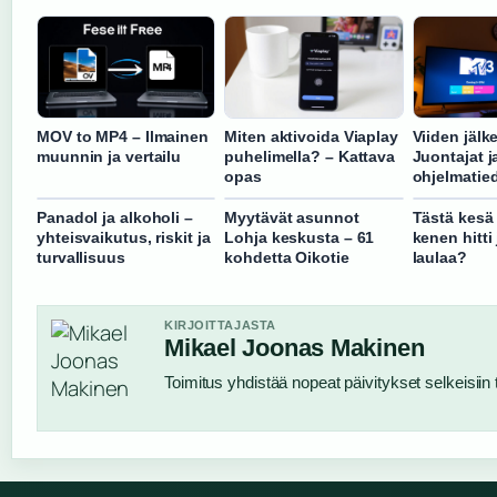
MOV to MP4 – Ilmainen
Miten aktivoida Viaplay
Viiden jälk
muunnin ja vertailu
puhelimella? – Kattava
Juontajat j
opas
ohjelmatie
Panadol ja alkoholi –
Myytävät asunnot
Tästä kesä 
yhteisvaikutus, riskit ja
Lohja keskusta – 61
kenen hitti
turvallisuus
kohdetta Oikotie
laulaa?
KIRJOITTAJASTA
Mikael Joonas Makinen
Toimitus yhdistää nopeat päivitykset selkeisiin t