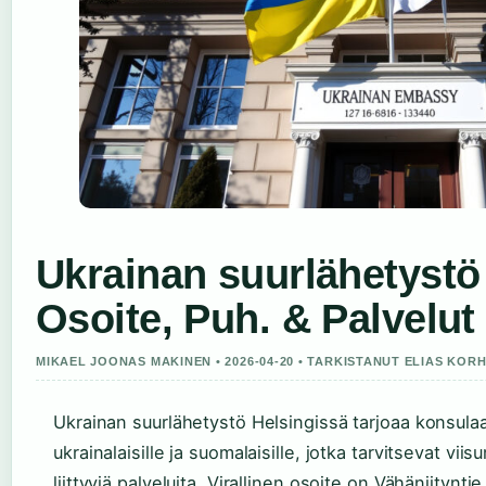
Ukrainan suurlähetyst
Osoite, Puh. & Palvelut
MIKAEL JOONAS MAKINEN • 2026-04-20 • TARKISTANUT ELIAS KOR
Ukrainan suurlähetystö Helsingissä tarjoaa konsulaa
ukrainalaisille ja suomalaisille, jotka tarvitsevat vii
liittyviä palveluita. Virallinen osoite on Vähäniitynti