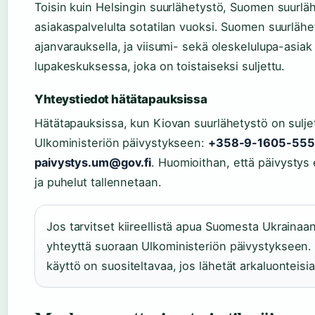
Toisin kuin Helsingin suurlähetystö, Suomen suurlä
asiakaspalvelulta sotatilan vuoksi. Suomen suurlähe
ajanvarauksella, ja viisumi- sekä oleskelulupa-asiak
lupakeskuksessa, joka on toistaiseksi suljettu.
Yhteystiedot hätätapauksissa
Hätätapauksissa, kun Kiovan suurlähetystö on sulje
Ulkoministeriön päivystykseen:
+358-9-1605-55
paivystys.um@gov.fi
. Huomioithan, että päivystys e
ja puhelut tallennetaan.
Jos tarvitset kiireellistä apua Suomesta Ukraina
yhteyttä suoraan Ulkoministeriön päivystykseen. 
käyttö on suositeltavaa, jos lähetät arkaluonteisia