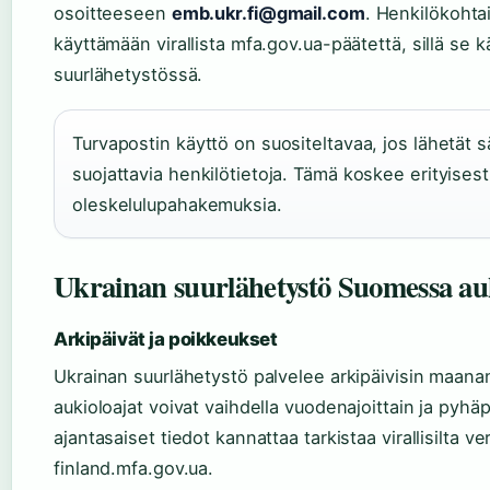
osoitteeseen
emb.ukr.fi@gmail.com
. Henkilökohta
käyttämään virallista mfa.gov.ua-päätettä, sillä se kä
suurlähetystössä.
Turvapostin käyttö on suositeltavaa, jos lähetät s
suojattavia henkilötietoja. Tämä koskee erityisesti
oleskelulupahakemuksia.
Ukrainan suurlähetystö Suomessa auk
Arkipäivät ja poikkeukset
Ukrainan suurlähetystö palvelee arkipäivisin maanan
aukioloajat voivat vaihdella vuodenajoittain ja pyhä
ajantasaiset tiedot kannattaa tarkistaa virallisilta v
finland.mfa.gov.ua.