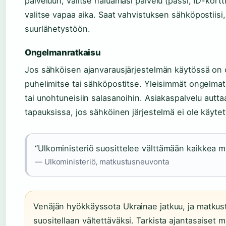
palveluun, valitse haluamasi palvelu (passi, ID-kortti, 
valitse vapaa aika. Saat vahvistuksen sähköpostiisi,
suurlähetystöön.
Ongelmanratkaisu
Jos sähköisen ajanvarausjärjestelmän käytössä on o
puhelimitse tai sähköpostitse. Yleisimmät ongelmat li
tai unohtuneisiin salasanoihin. Asiakaspalvelu auttaa
tapauksissa, jos sähköinen järjestelmä ei ole käytet
“Ulkoministeriö suosittelee välttämään kaikkea m
— Ulkoministeriö, matkustusneuvonta
Venäjän hyökkäyssota Ukrainae jatkuu, ja matkus
suositellaan vältettäväksi. Tarkista ajantasaiset 