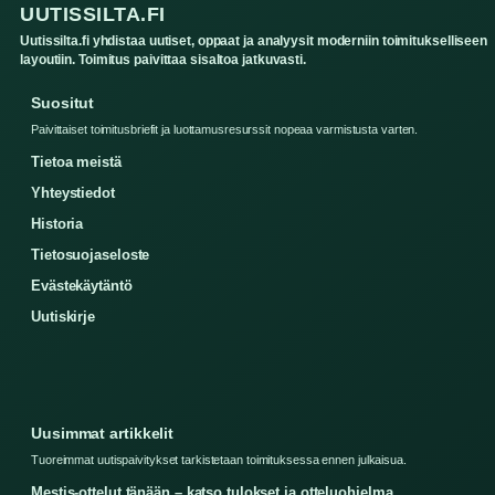
UUTISSILTA.FI
Uutissilta.fi yhdistaa uutiset, oppaat ja analyysit moderniin toimitukselliseen
layoutiin. Toimitus paivittaa sisaltoa jatkuvasti.
Suositut
Paivittaiset toimitusbriefit ja luottamusresurssit nopeaa varmistusta varten.
Tietoa meistä
Yhteystiedot
Historia
Tietosuojaseloste
Evästekäytäntö
Uutiskirje
Uusimmat artikkelit
Tuoreimmat uutispaivitykset tarkistetaan toimituksessa ennen julkaisua.
Mestis-ottelut tänään – katso tulokset ja otteluohjelma