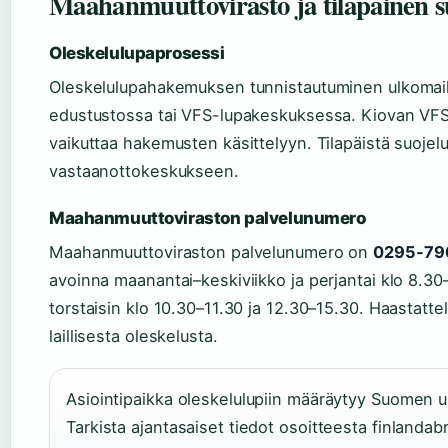
Maahanmuuttovirasto ja tilapäinen s
Oleskelulupaprosessi
Oleskelulupahakemuksen tunnistautuminen ulkomai
edustustossa tai VFS-lupakeskuksessa. Kiovan VFS 
vaikuttaa hakemusten käsittelyyn. Tilapäistä suojelu
vastaanottokeskukseen.
Maahanmuuttoviraston palvelunumero
Maahanmuuttoviraston palvelunumero on
0295-79
avoinna maanantai–keskiviikko ja perjantai klo 8.30
torstaisin klo 10.30–11.30 ja 12.30–15.30. Haastatte
laillisesta oleskelusta.
Asiointipaikka oleskelulupiin määräytyy Suomen 
Tarkista ajantasaiset tiedot osoitteesta finland