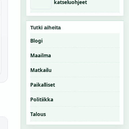
katseluohjeet
Tutki aiheita
Blogi
Maailma
Matkailu
Paikalliset
Politiikka
Talous