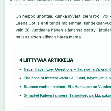
MIKAEL JOONAS MAKINEN • 2026-06-15 • TARKISTANUT LEO LEHT
On helppo unohtaa, kuinka syvästi pieni rooli voi
Leena Uotila ehti tehdä molemmat: kahdeksanvuot
vain 20-vuotiaana hänen elämänsä päättyi, jättäe
muistutuksen elämän hauraudesta.
4 LIITTYVAA ARTIKKELIA
Never Have I Ever Questions – Hauskat ja Vaikeat
The Zone of Interest -elokuva: Juoni, näyttelijät ja 
Suomen vanhin ihminen: Eila Hukkanen on Vuoden
S-market Kaleva Tampere: Tarjoukset, parkki, aukio