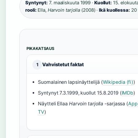
Syntynyt:
7. maaliskuuta 1999 ·
Kuollut:
15. elokuut
rooli:
Ella,
Harvoin tarjolla
(2008) ·
Ikä kuollessa:
20 
PIKAKATSAUS
Vahvistetut faktat
1
Suomalainen lapsinäyttelijä (
Wikipedia (fi)
)
Syntynyt 7.3.1999, kuollut 15.8.2019 (
IMDb
)
Näytteli Ellaa
Harvoin tarjolla
-sarjassa (
App
TV
)