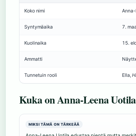
Koko nimi
Anna-
Syntymäaika
7. ma
Kuolinaika
15. e
Ammatti
Näytte
Tunnetuin rooli
Ella,
H
Kuka on Anna-Leena Uotila
MIKSI TÄMÄ ON TÄRKEÄÄ
Anna-Leena Uotila edustaa pientä mutta merki