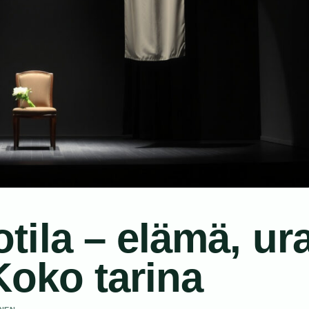
ila – elämä, ur
Koko tarina