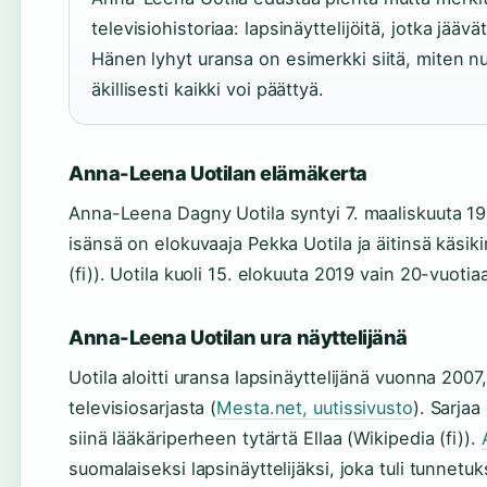
televisiohistoriaa: lapsinäyttelijöitä, jotka jäävä
Hänen lyhyt uransa on esimerkki siitä, miten nuo
äkillisesti kaikki voi päättyä.
Anna-Leena Uotilan elämäkerta
Anna-Leena Dagny Uotila syntyi 7. maaliskuuta 1
isänsä on elokuvaaja Pekka Uotila ja äitinsä käsik
(fi)). Uotila kuoli 15. elokuuta 2019 vain 20-vuotia
Anna-Leena Uotilan ura näyttelijänä
Uotila aloitti uransa lapsinäyttelijänä vuonna 2007
televisiosarjasta (
Mesta.net, uutissivusto
). Sarjaa
siinä lääkäriperheen tytärtä Ellaa (Wikipedia (fi)).
suomalaiseksi lapsinäyttelijäksi, joka tuli tunne