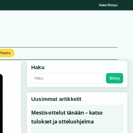
Haku
Yhteys
Topics
Haku
Siirry
Uusimmat artikkelit
Mestis-ottelut tänään – katso
tulokset ja otteluohjelma