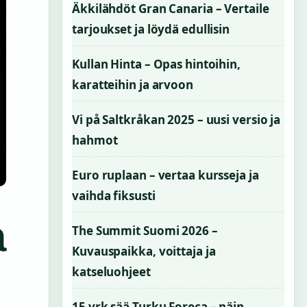
Äkkilähdöt Gran Canaria – Vertaile
tarjoukset ja löydä edullisin
Kullan Hinta – Opas hintoihin,
karatteihin ja arvoon
Vi på Saltkråkan 2025 – uusi versio ja
hahmot
Euro ruplaan – vertaa kursseja ja
vaihda fiksusti
a
The Summit Suomi 2026 –
Kuvauspaikka, voittaja ja
katseluohjeet
15 vrk sää Turku Foreca – näin