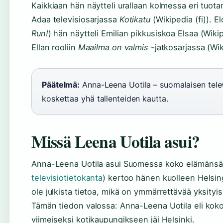
Kaikkiaan hän näytteli urallaan kolmessa eri tuot
Adaa televisiosarjassa
Kotikatu
(Wikipedia (fi)). 
Run!
) hän näytteli Emilian pikkusiskoa Elsaa (Wikip
Ellan rooliin
Maailma on valmis
-jatkosarjassa (Wiki
Päätelmä:
Anna-Leena Uotila – suomalaisen telev
koskettaa yhä tallenteiden kautta.
Missä Leena Uotila asui?
Anna-Leena Uotila asui Suomessa koko elämänsä 
televisiotietokanta
) kertoo hänen kuolleen Helsing
ole julkista tietoa, mikä on ymmärrettävää yksityi
Tämän tiedon valossa: Anna-Leena Uotila eli kok
viimeiseksi kotikaupungikseen jäi Helsinki.