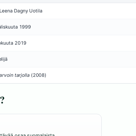
Leena Dagny Uotila
aliskuuta 1999
lokuuta 2019
lijä
arvoin tarjolla
(2008)
?
ttävää osaa suomalaista