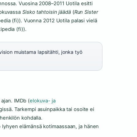
annossa. Vuosina 2008–2011 Uotila esitti
Elokuvassa
Sisko tahtoisin jäädä
(
Run Sister
edia (fi)). Vuonna 2012 Uotila palasi vielä
pedia (fi)).
ision muistama lapsitähti, jonka työ
ajan. IMDb (
elokuva- ja
issä. Tarkempi asuinpaikka tai osoite ei
shenkilön kohdalla.
o lyhyen elämänsä kotimaassaan, ja hänen