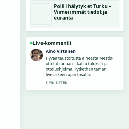
Polii i hälytyk et Turku –
Viimei immät tiedot ja
euranta
Live-kommentit
Elias Korhonen
Raportointi Äkkilähdöt Gran Canaria –
Vertaile tarjoukset ja...-aiheesta
tuntuu luotettavalta ja
helppolukuiselta.
7 MIN SITTEN