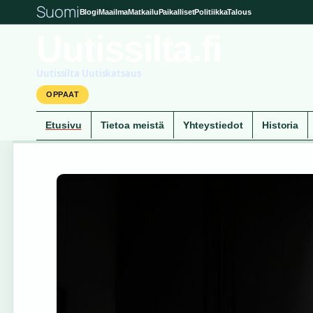
Suomi
Blogi
Maailma
Matkailu
Paikalliset
Politiikka
Talous
Uutissilta.fi
Uutissilta Uutiskatsaus
OPPAAT
Etusivu
Tietoa meistä
Yhteystiedot
Historia