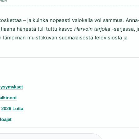
INEN
 koskettaa – ja kuinka nopeasti valokeila voi sammua. Anna
iaana hänestä tuli tuttu kasvo
Harvoin tarjolla
-sarjassa, j
n lämpimän muistokuvan suomalaisesta televisiosta ja
 Kysymykset
palkinnot
 2026 Lotta
loajat