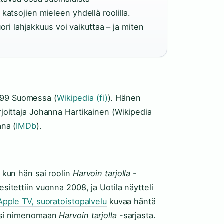
t katsojien mieleen yhdellä roolilla.
ri lahjakkuus voi vaikuttaa – ja miten
999 Suomessa (
Wikipedia (fi)
). Hänen
irjoittaja Johanna Hartikainen (Wikipedia
ana (
IMDb
).
, kun hän sai roolin
Harvoin tarjolla
-
 esitettiin vuonna 2008, ja Uotila näytteli
Apple TV, suoratoistopalvelu
kuvaa häntä
tuksi nimenomaan
Harvoin tarjolla
-sarjasta.