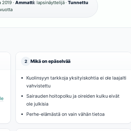
a 2019 ·
Ammatti:
lapsinäyttelijä ·
Tunnettu
vuotta
Mikä on epäselvää
2
Kuolinsyyn tarkkoja yksityiskohtia ei ole laajalti
vahvistettu
Sairauden hoitopolku ja oireiden kulku eivät
le
ole julkisia
Perhe-elämästä on vain vähän tietoa