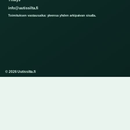
info@uutissilta.fi
Toimituksen vastausaika: yleensa yhden arkipaivan sisalla.
© 2026 Uutissilta.fi