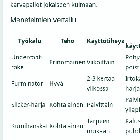
karvapallot jokaiseen kulmaan.
Menetelmien vertailu
Työkalu
Teho
Käyttötiheys
käyt
Undercoat-
Pohja
Erinomainen
Viikoittain
rake
pois
2-3 kertaa
Irtok
Furminator
Hyvä
viikossa
harj
Päivi
Slicker-harja
Kohtalainen
Päivittäin
ylläp
Tarpeen
Kalu
Kumihanskat
Kohtalainen
mukaan
puhd