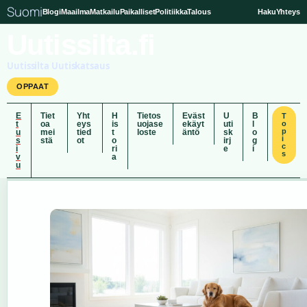
Suomi
Blogi
Maailma
Matkailu
Paikalliset
Politiikka
Talous
Haku
Yhteys
Uutissilta.fi
Uutissilta Uutiskatsaus
OPPAAT
E
Tiet
Yht
H
Tietos
Eväst
U
B
T
t
oa
eys
is
uojase
ekäyt
uti
l
o
p
u
mei
tied
t
loste
äntö
sk
o
i
s
stä
ot
o
irj
g
c
i
ri
e
i
s
v
a
u