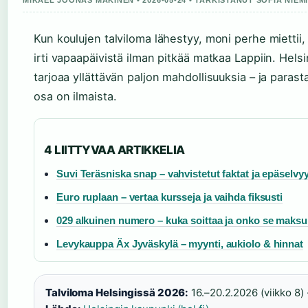
MIKAEL JOONAS MAKINEN • 2026-05-24 • TARKISTANUT SOFIA NIEM
Kun koulujen talviloma lähestyy, moni perhe miettii
irti vapaapäivistä ilman pitkää matkaa Lappiin. Helsi
tarjoaa yllättävän paljon mahdollisuuksia – ja parasta
osa on ilmaista.
4 LIITTYVAA ARTIKKELIA
Suvi Teräsniska snap – vahvistetut faktat ja epäselvy
Euro ruplaan – vertaa kursseja ja vaihda fiksusti
029 alkuinen numero – kuka soittaa ja onko se maksu
Levykauppa Äx Jyväskylä – myynti, aukiolo & hinnat
Talviloma Helsingissä 2026:
16.–20.2.2026 (viikko 8) 