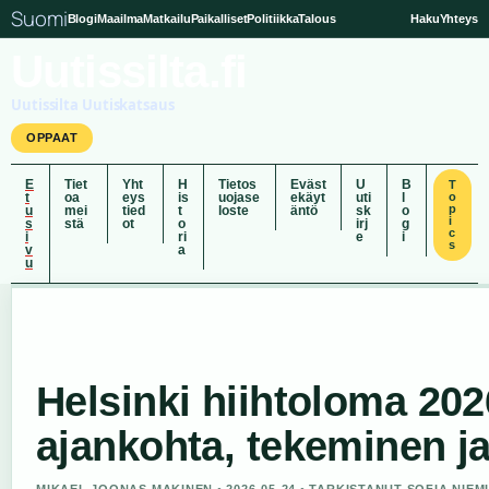
Suomi
Blogi
Maailma
Matkailu
Paikalliset
Politiikka
Talous
Haku
Yhteys
Uutissilta.fi
Uutissilta Uutiskatsaus
OPPAAT
E
Tiet
Yht
H
Tietos
Eväst
U
B
T
t
oa
eys
is
uojase
ekäyt
uti
l
o
p
u
mei
tied
t
loste
äntö
sk
o
i
s
stä
ot
o
irj
g
c
i
ri
e
i
s
v
a
u
Helsinki hiihtoloma 202
ajankohta, tekeminen ja