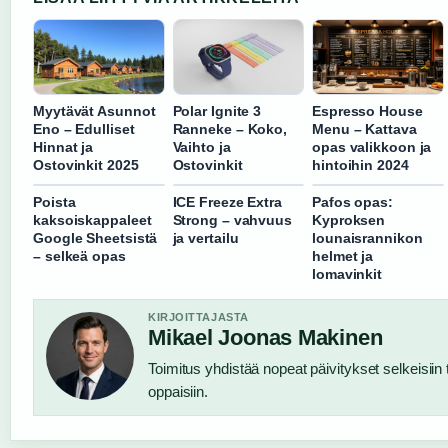
Myytävät Asunnot
Polar Ignite 3
Espresso House
Eno – Edulliset
Ranneke – Koko,
Menu – Kattava
Hinnat ja
Vaihto ja
opas valikkoon ja
Ostovinkit 2025
Ostovinkit
hintoihin 2024
Poista
ICE Freeze Extra
Pafos opas:
kaksoiskappaleet
Strong – vahvuus
Kyproksen
Google Sheetsistä
ja vertailu
lounaisrannikon
– selkeä opas
helmet ja
lomavinkit
KIRJOITTAJASTA
Mikael Joonas Makinen
Toimitus yhdistää nopeat päivitykset selkeisiin t
oppaisiin.