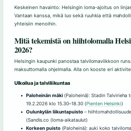
Keskeinen havainto: Helsingin loma-ajoitus on linj
Vantaan kanssa, mikä luo sekä ruuhkia että mahdoll
yhteisiin menoihin.
Mitä tekemistä on hiihtolomalla Helsi
2026?
Helsingin kaupunki panostaa talvilomaviikkoon runs
maksuttomalla ohjelmalla. Alla on kooste eri aktivite
Ulkoilua ja talviliikuntaa
Paloheinän mäki
(Paloheinä): Stadin Talvirieha 
19.2.2026 klo 15.30–18.30 (
Pienten Helsinki
)
Oulunkylän liikuntapuisto
– hiihtomahdollisuude
(Sandis.co (loma-aikataulut)
Korkeen puisto
(Paloheinä): auki koko talviloma