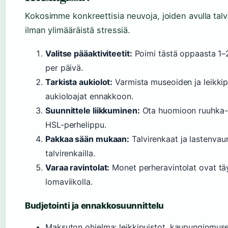
Kokosimme konkreettisia neuvoja, joiden avulla talv
ilman ylimääräistä stressiä.
Valitse pääaktiviteetit:
Poimi tästä oppaasta 1–2
per päivä.
Tarkista aukiolot:
Varmista museoiden ja leikkip
aukioloajat ennakkoon.
Suunnittele liikkuminen:
Ota huomioon ruuhka-a
HSL-perhelippu.
Pakkaa sään mukaan:
Talvirenkaat ja lastenvau
talvirenkailla.
Varaa ravintolat:
Monet perheravintolat ovat tä
lomaviikolla.
Budjetointi ja ennakkosuunnittelu
Maksuton ohjelma: leikkipuistot, kaupunginmuse