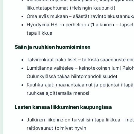
liikuntatapahtumat (Helsingin kaupunki)
Oma eväs mukaan – säästät ravintolakustannuk
Hyödynnä HSL:n perhelippu (1 aikuinen + lapset)
tapa liikkua
Sään ja ruuhkien huomioiminen
Talvirenkaat pakolliset – tarkista sääennuste en
Lumitilanne vaihtelee – keinotekoinen lumi Palo
Oulunkylässä takaa hiihtomahdollisuudet
Ruuhka-ajat: maanantaiaamut ja perjantai-iltapäi
ruuhkaa ajoittamalla menosi
Lasten kanssa liikkuminen kaupungissa
Julkinen liikenne on turvallisin tapa liikkua – met
raitiovaunut toimivat hyvin