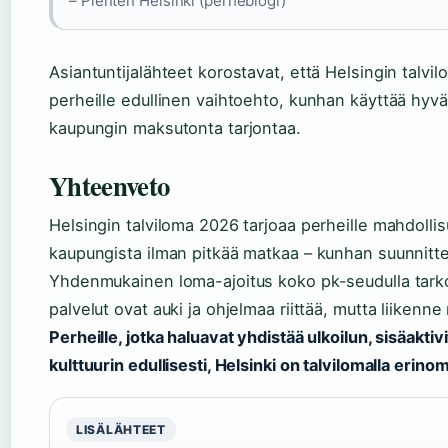
– Pienten Helsinki (perheblogi)
Asiantuntijalähteet korostavat, että Helsingin talvi
perheille edullinen vaihtoehto, kunhan käyttää hyv
kaupungin maksutonta tarjontaa.
Yhteenveto
Helsingin talviloma 2026 tarjoaa perheille mahdolli
kaupungista ilman pitkää matkaa – kunhan suunnitt
Yhdenmukainen loma-ajoitus koko pk-seudulla tarko
palvelut ovat auki ja ohjelmaa riittää, mutta liikenne
Perheille, jotka haluavat yhdistää ulkoilun, sisäaktivi
kulttuurin edullisesti, Helsinki on talvilomalla erino
LISÄLÄHTEET