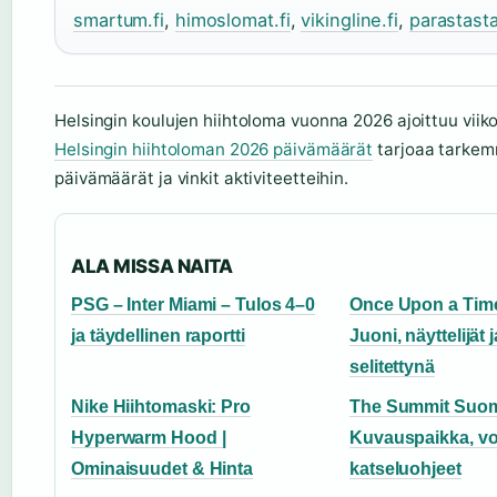
smartum.fi
,
himoslomat.fi
,
vikingline.fi
,
parastast
Helsingin koulujen hiihtoloma vuonna 2026 ajoittuu viikol
Helsingin hiihtoloman 2026 päivämäärät
tarjoaa tarke
päivämäärät ja vinkit aktiviteetteihin.
ALA MISSA NAITA
PSG – Inter Miami – Tulos 4–0
Once Upon a Time
ja täydellinen raportti
Juoni, näyttelijät 
selitettynä
Nike Hiihtomaski: Pro
The Summit Suom
Hyperwarm Hood |
Kuvauspaikka, voi
Ominaisuudet & Hinta
katseluohjeet