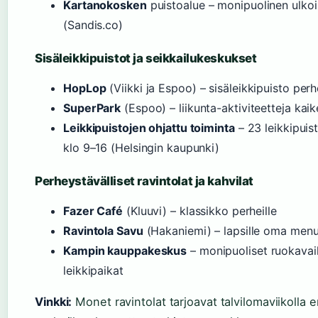
Kartanokosken
puistoalue – monipuolinen ulkoi
(Sandis.co)
Sisäleikkipuistot ja seikkailukeskukset
HopLop
(Viikki ja Espoo) – sisäleikkipuisto perhe
SuperPark
(Espoo) – liikunta-aktiviteetteja kaike
Leikkipuistojen ohjattu toiminta
– 23 leikkipuis
klo 9–16 (Helsingin kaupunki)
Perheystävälliset ravintolat ja kahvilat
Fazer Café
(Kluuvi) – klassikko perheille
Ravintola Savu
(Hakaniemi) – lapsille oma men
Kampin kauppakeskus
– monipuoliset ruokavai
leikkipaikat
Vinkki:
Monet ravintolat tarjoavat talvilomaviikolla e