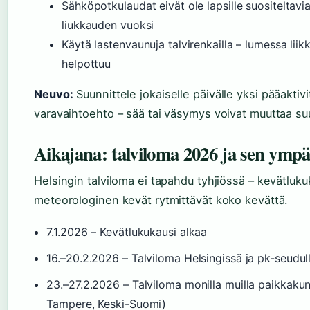
Sähköpotkulaudat eivät ole lapsille suositeltavia
liukkauden vuoksi
Käytä lastenvaunuja talvirenkailla – lumessa lii
helpottuu
Neuvo:
Suunnittele jokaiselle päivälle yksi pääaktivit
varavaihtoehto – sää tai väsymys voivat muuttaa su
Aikajana: talviloma 2026 ja sen ympä
Helsingin talviloma ei tapahdu tyhjiössä – kevätluku
meteorologinen kevät rytmittävät koko kevättä.
7.1.2026
– Kevätlukukausi alkaa
16.–20.2.2026
– Talviloma Helsingissä ja pk-seudul
23.–27.2.2026
– Talviloma monilla muilla paikkakunn
Tampere, Keski-Suomi)