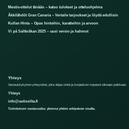
Mestis-ottelut tänään – katso tulokset ja otteluohjelma
Äkkilähdöt Gran Canaria – Vertaile tarjoukset ja löydä edullisin
Kullan Hinta – Opas hintoihin, karatteihin ja arvoon
Vi på Saltkråkan 2025 – uusi versio ja hahmot
Yhteys
Vastauskykyinen yhteystiski, joka ohjaa vinkit ja korjaukset nopeasti oikeaan paikkaan.
Yhteys
info@uutissilta.fi
Toimituksen vastausaika: yleensa yhden arkipaivan sisalla.