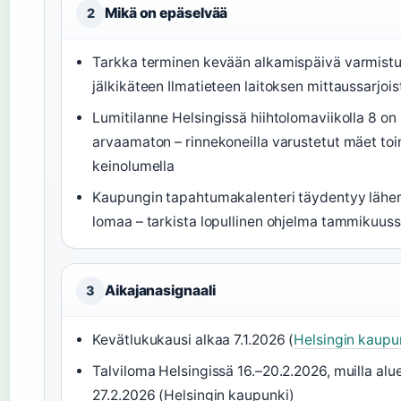
Mikä on epäselvää
2
Tarkka terminen kevään alkamispäivä varmistu
jälkikäteen Ilmatieteen laitoksen mittaussarjois
Lumitilanne Helsingissä hiihtolomaviikolla 8 on
arvaamaton – rinnekoneilla varustetut mäet toi
keinolumella
Kaupungin tapahtumakalenteri täydentyy läh
lomaa – tarkista lopullinen ohjelma tammikuus
Aikajanasignaali
3
Kevätlukukausi alkaa 7.1.2026 (
Helsingin kaupu
Talviloma Helsingissä 16.–20.2.2026, muilla alue
27.2.2026 (Helsingin kaupunki)