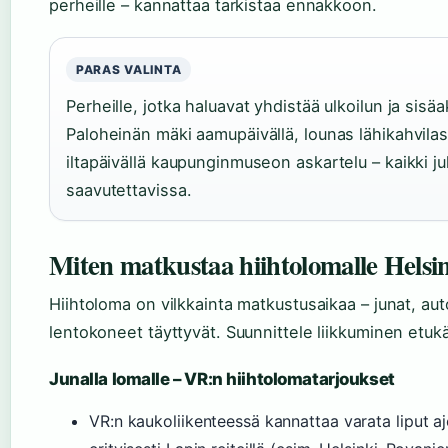
perheille – kannattaa tarkistaa ennakkoon.
PARAS VALINTA
Perheille, jotka haluavat yhdistää ulkoilun ja sisäak
Paloheinän mäki aamupäivällä, lounas lähikahvilas
iltapäivällä kaupunginmuseon askartelu – kaikki jul
saavutettavissa.
Miten matkustaa hiihtolomalle Helsin
Hiihtoloma on vilkkainta matkustusaikaa – junat, aut
lentokoneet täyttyvät. Suunnittele liikkuminen etuk
Junalla lomalle – VR:n hiihtolomatarjoukset
VR:n kaukoliikenteessä kannattaa varata liput aj