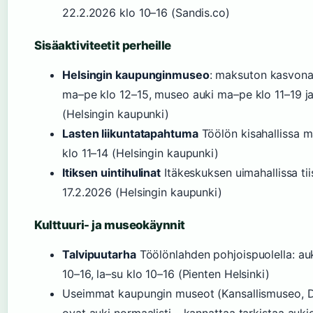
22.2.2026 klo 10–16 (Sandis.co)
Sisäaktiviteetit perheille
Helsingin kaupunginmuseo
: maksuton kasvona
ma–pe klo 12–15, museo auki ma–pe klo 11–19 ja 
(Helsingin kaupunki)
Lasten liikuntatapahtuma
Töölön kisahallissa m
klo 11–14 (Helsingin kaupunki)
Itiksen uintihulinat
Itäkeskuksen uimahallissa tii
17.2.2026 (Helsingin kaupunki)
Kulttuuri- ja museokäynnit
Talvipuutarha
Töölönlahden pohjoispuolella: au
10–16, la–su klo 10–16 (Pienten Helsinki)
Useimmat kaupungin museot (Kansallismuseo, 