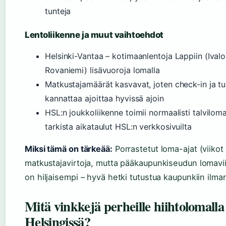
tunteja
Lentoliikenne ja muut vaihtoehdot
Helsinki-Vantaa – kotimaanlentoja Lappiin (Ivalo, 
Rovaniemi) lisävuoroja lomalla
Matkustajamäärät kasvavat, joten check-in ja t
kannattaa ajoittaa hyvissä ajoin
HSL:n joukkoliikenne toimii normaalisti talviloma
tarkista aikataulut HSL:n verkkosivuilta
Miksi tämä on tärkeää:
Porrastetut loma-ajat (viikot 
matkustajavirtoja, mutta pääkaupunkiseudun lomavii
on hiljaisempi – hyvä hetki tutustua kaupunkiin ilma
Mitä vinkkejä perheille hiihtolomalla
Helsingissä?