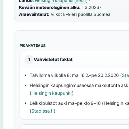
Lähde:
Helsingin kaupunki (hel.fi)
·
Kevään meteorologinen alku:
1.3.2026 ·
Aluevaihtelut:
Viikot 8–9 eri puolilla Suomea
PIKAKATSAUS
Vahvistetut faktat
1
Talviloma viikolla 8: ma 16.2.–pe 20.2.2026 (
Sta
Helsingin kaupunginmuseossa maksutonta ask
(
Helsingin kaupunki
)
Leikkipuistot auki ma–pe klo 9–16 (Helsingin k
(
Stadissa.fi
)