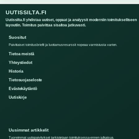
UUTISSILTA.FI
Uutissilta.fi yhdistaa uutiset, oppaat ja analyysit moderniin toimitukselliseen
layoutiin. Toimitus paivittaa sisaltoa jatkuvasti.
Suositut
Paivittaiset toimitusbriefit ja luottamusresurssit nopeaa varmistusta varten.
Tietoa meistä
Yhteystiedot
Historia
Tietosuojaseloste
Evästekäytäntö
Uutiskirje
Uusimmat artikkelit
Tuoreimmat uutispaivitykset tarkistetaan toimituksessa ennen julkaisua.