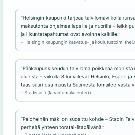
”Helsingin kaupunki tarjoaa talvilomaviikolla runsa
maksutonta ohjelmaa lapsille ja nuorille – leikkip
ja liikuntatapahtumat ovat avoinna kaikille.”
– Helsingin kaupungin kasvatus- ja koulutustoimi (hel.f
”Pääkaupunkiseudun talviloma poikkeaa monista 
alueista – viikolla 8 lomailevat Helsinki, Espoo ja
taas suuri osa muusta Suomesta lomailee vasta vii
– Stadissa.fi (tapahtumakalenteri)
”Paloheinän mäki on suosittu kohde – Stadin Talv
perheitä yhteen torstai-iltapäivänä.”