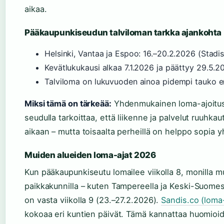
aikaa.
Pääkaupunkiseudun talviloman tarkka ajankohta
Helsinki, Vantaa ja Espoo: 16.–20.2.2026 (Stadis
Kevätlukukausi alkaa 7.1.2026 ja päättyy 29.5.20
Talviloma on lukuvuoden ainoa pidempi tauko e
Miksi tämä on tärkeää:
Yhdenmukainen loma-ajoitus
seudulla tarkoittaa, että liikenne ja palvelut ruuhk
aikaan – mutta toisaalta perheillä on helppo sopia y
Muiden alueiden loma-ajat 2026
Kun pääkaupunkiseutu lomailee viikolla 8, monilla mu
paikkakunnilla – kuten Tampereella ja Keski-Suomes
on vasta viikolla 9 (23.–27.2.2026).
Sandis.co (loma-
kokoaa eri kuntien päivät. Tämä kannattaa huomioid