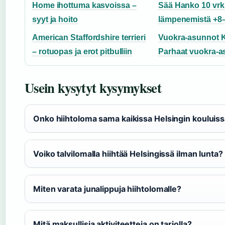
Home ihottuma kasvoissa –
Sää Hanko 10 vrk
syyt ja hoito
lämpenemistä +8
American Staffordshire terrieri
Vuokra-asunnot K
– rotuopas ja erot pitbulliin
Parhaat vuokra-a
Usein kysytyt kysymykset
Onko hiihtoloma sama kaikissa Helsingin kouluis
Voiko talvilomalla hiihtää Helsingissä ilman lunta?
Miten varata junalippuja hiihtolomalle?
Mitä maksullisia aktiviteetteja on tarjolla?