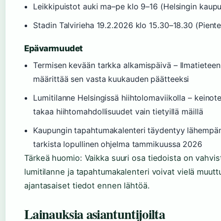
Leikkipuistot auki ma–pe klo 9–16 (Helsingin kaupu
Stadin Talvirieha 19.2.2026 klo 15.30–18.30 (Piente
Epävarmuudet
Termisen kevään tarkka alkamispäivä – Ilmatieteen 
määrittää sen vasta kuukauden päätteeksi
Lumitilanne Helsingissä hiihtolomaviikolla – keinot
takaa hiihtomahdollisuudet vain tietyillä mäillä
Kaupungin tapahtumakalenteri täydentyy lähempä
tarkista lopullinen ohjelma tammikuussa 2026
Tärkeä huomio: Vaikka suuri osa tiedoista on vahvist
lumitilanne ja tapahtumakalenteri voivat vielä muuttu
ajantasaiset tiedot ennen lähtöä.
Lainauksia asiantuntijoilta