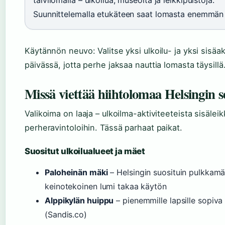
talvilomalla – ulkoilua, museoita ja leikkipuistoja.
Suunnittelemalla etukäteen saat lomasta enemmän i
Käytännön neuvo: Valitse yksi ulkoilu- ja yksi sisäakt
päivässä, jotta perhe jaksaa nauttia lomasta täysillä
Missä viettää hiihtolomaa Helsingin 
Valikoima on laaja – ulkoilma-aktiviteeteista sisäleik
perheravintoloihin. Tässä parhaat paikat.
Suositut ulkoilualueet ja mäet
Paloheinän mäki
– Helsingin suosituin pulkkamä
keinotekoinen lumi takaa käytön
Alppikylän huippu
– pienemmille lapsille sopiva
(Sandis.co)