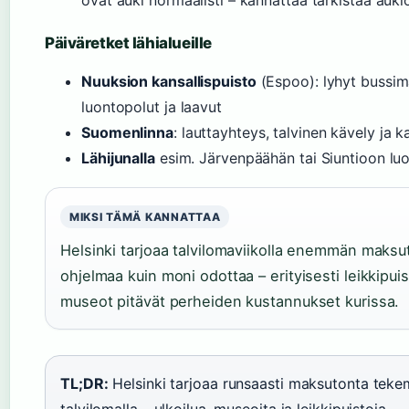
ovat auki normaalisti – kannattaa tarkistaa auki
Päiväretket lähialueille
Nuuksion kansallispuisto
(Espoo): lyhyt bussim
luontopolut ja laavut
Suomenlinna
: lauttayhteys, talvinen kävely ja k
Lähijunalla
esim. Järvenpäähän tai Siuntioon luo
MIKSI TÄMÄ KANNATTAA
Helsinki tarjoaa talvilomaviikolla enemmän maksu
ohjelmaa kuin moni odottaa – erityisesti leikkipuis
museot pitävät perheiden kustannukset kurissa.
TL;DR:
Helsinki tarjoaa runsaasti maksutonta teke