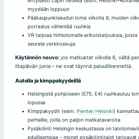
erityisesti Lapin reiteillä (esim. Helsinki–Rovanie
myydään loppuun
Pääkaupunkiseudun loma viikolla 8, muiden viik
porrastus vähentää ruuhkia
VR tarjoaa hiihtolomalle erikoistarjouksia, joist
seurata verkkosivuja
Käytännön neuvo:
jos matkustat viikolla 8, vältä pe
iltapäivän junia – ne ovat täynnä paluuliikennettä.
Autolla ja kimppakyydeillä
Helsingistä pohjoiseen (E75, E4) ruuhkautuu lom
lopussa
Kimppakyydit (esim.
Pienten Helsinki
) kannattav
perheille, joilla on paljon matkatavaroita
Pysäköinti Helsingin keskustassa on talvilomavii
edullisempaa – monet pysäköintitalot tarjoavat 