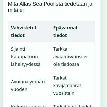
Mitä Allas Sea Poolista tiedetään ja
mitä ei
Vahvistetut
Epävarmat
tiedot
tiedot
Sijainti
Tarkka
Kauppatorin
avaamisvuosi ei
läheisyydessä
ole tiedossa
Tarkat
Avoinna ympäri
kävijämäärät
vuoden
vuosittain
Kolme saunaa ja
Tarkat hintatiedot