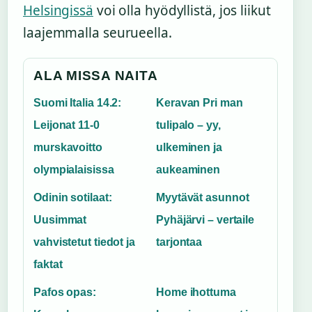
Helsingissä
voi olla hyödyllistä, jos liikut
laajemmalla seurueella.
ALA MISSA NAITA
Suomi Italia 14.2:
Keravan Pri man
Leijonat 11-0
tulipalo – yy,
murskavoitto
ulkeminen ja
olympialaisissa
aukeaminen
Odinin sotilaat:
Myytävät asunnot
Uusimmat
Pyhäjärvi – vertaile
vahvistetut tiedot ja
tarjontaa
faktat
Pafos opas:
Home ihottuma