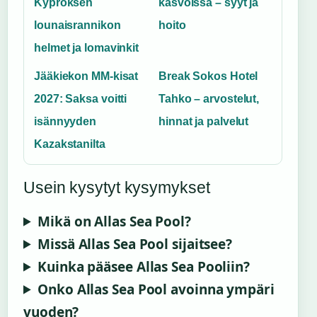
Kyproksen
kasvoissa – syyt ja
lounaisrannikon
hoito
helmet ja lomavinkit
Jääkiekon MM-kisat
Break Sokos Hotel
2027: Saksa voitti
Tahko – arvostelut,
isännyyden
hinnat ja palvelut
Kazakstanilta
Usein kysytyt kysymykset
Mikä on Allas Sea Pool?
Missä Allas Sea Pool sijaitsee?
Kuinka pääsee Allas Sea Pooliin?
Onko Allas Sea Pool avoinna ympäri
vuoden?