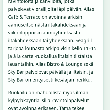
ravintoloita ja kahviloita, jotka
palvelevat vierailijoita läpi päivän. Allas
Café & Terrace on avoinna arkisin
aamuseitsemästä iltakahdeksaan ja
viikonloppuisin aamuyhdeksästä
iltakahdeksaan tai yhdeksään. Seagrill
tarjoaa lounasta arkipäivisin kello 11–15
ja à la carte -ruokailua iltaisin tiistaista
lauantaihin. Allas Bistro & Lounge sekä
Sky Bar palvelevat päivällä ja iltaisin, ja
Sky Bar on erityisesti kesäajan herkku.
Ruokailu on mahdollista myös ilman
kylpyläkäyntiä, sillä ravintolapalvelut
ovat avoinna erikseen. Tämä tekee