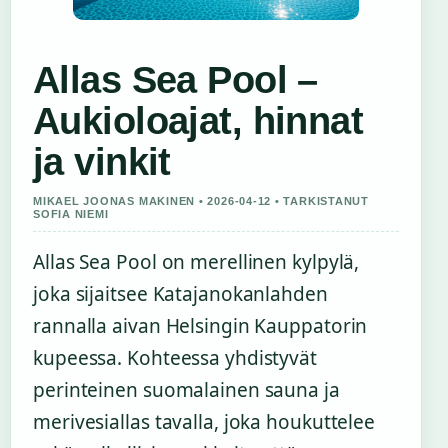
Allas Sea Pool –
Aukioloajat, hinnat
ja vinkit
MIKAEL JOONAS MAKINEN • 2026-04-12 • TARKISTANUT
SOFIA NIEMI
Allas Sea Pool on merellinen kylpylä,
joka sijaitsee Katajanokanlahden
rannalla aivan Helsingin Kauppatorin
kupeessa. Kohteessa yhdistyvät
perinteinen suomalainen sauna ja
merivesiallas tavalla, joka houkuttelee