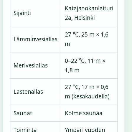
Katajanokanlaituri
Sijainti
2a, Helsinki
27 °C, 25 m × 1,6
Lämminvesiallas
m
0–22 °C, 11 m ×
Merivesiallas
1,8 m
27 °C, 17 m × 0,6
Lastenallas
m (kesäkaudella)
Saunat
Kolme saunaa
Toiminta
Ympäri vuoden