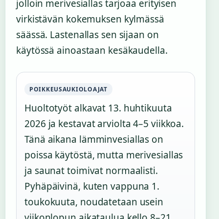
jolloin merivesiallas tarjoaa erityisen
virkistävän kokemuksen kylmässä
säässä. Lastenallas sen sijaan on
käytössä ainoastaan kesäkaudella.
POIKKEUSAUKIOLOAJAT
Huoltotyöt alkavat 13. huhtikuuta
2026 ja kestavat arviolta 4–5 viikkoa.
Tänä aikana lämminvesiallas on
poissa käytöstä, mutta merivesiallas
ja saunat toimivat normaalisti.
Pyhäpäivinä, kuten vappuna 1.
toukokuuta, noudatetaan usein
viikonlopun aikataulua kello 8–21.