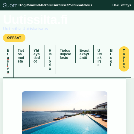
Suomi
Blogi
Maailma
Matkailu
Paikalliset
Politiikka
Talous
Haku
Yhteys
Uutissilta.fi
Uutissilta Uutiskatsaus
OPPAAT
E
Tiet
Yht
H
Tietos
Eväst
U
B
T
t
oa
eys
is
uojase
ekäyt
uti
l
o
p
u
mei
tied
t
loste
äntö
sk
o
i
s
stä
ot
o
irj
g
c
i
ri
e
i
s
v
a
u