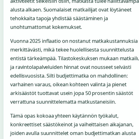
aktiviteetit selkeisiin osiin, matkasta tulee hallittavamp
alusta alkaen. Suomalaiset matkailijat ovat löytäneet
tehokkaita tapoja yhdistää säästäminen ja
unohtumattomat kokemukset.
Vuonna 2025 inflaatio on nostanut matkakustannuksia
merkittävästi, mikä tekee huolellisesta suunnittelusta
entistä tärkeämpää. Tilastokeskuksen mukaan matkailu
ja ravintolapalveluiden hinnat ovat nousseet selvästi
edellisvuosista. Silti budjettimatka on mahdollinen:
varhainen varaus, oikean kohteen valinta ja pienet
arkisäästöt tuottavat usein jopa 50 prosentin säästöt
verrattuna suunnittelematta matkustaneisiin.
Tämä opas kokoaa yhteen käytännön työkalut,
konkreettiset säästökeinot ja vaiheittaisen aikajanan,
joiden avulla suunnittelet oman budjettimatkan alusta