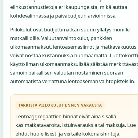
elinkustannustietoja eri kaupungeista, mikä auttaa
kohdevalinnassa ja päiväbudjetin arvioinnissa.
Piilokulut ovat budjettimatkan suurin yllätys monille
matkailijoille. Valuutanvaihtokulut, pankkien
ulkomaanmaksut, lentoasemasiirrot ja matkavakuutus
voivat nostaa kustannuksia huomaamatta. Luottokortt
käyttö ilman ulkomaanmaksulisää säästää merkittäväst
samoin paikallisen valuutan nostaminen suoraan
automaatista verrattuna lentoaseman vaihtopisteisiin.
TARKISTA PIILOKULUT ENNEN VARAUSTA
Lentoaggregaattien hinnat eivät aina sisällä
käsimatkatavaroita, istuinvarauksia tai maksuja. Lue
ehdot huolellisesti ja vertaile kokonaishintoja.