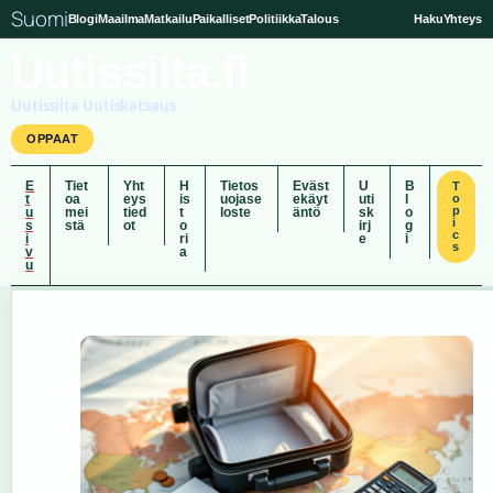
Suomi
Blogi
Maailma
Matkailu
Paikalliset
Politiikka
Talous
Haku
Yhteys
Uutissilta.fi
Uutissilta Uutiskatsaus
OPPAAT
E
Tiet
Yht
H
Tietos
Eväst
U
B
T
t
oa
eys
is
uojase
ekäyt
uti
l
o
p
u
mei
tied
t
loste
äntö
sk
o
i
s
stä
ot
o
irj
g
c
i
ri
e
i
s
v
a
u