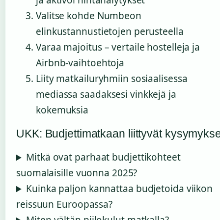
ja aktivoi hintahälytykset
Valitse kohde Numbeon
elinkustannustietojen perusteella
Varaa majoitus – vertaile hostelleja ja
Airbnb-vaihtoehtoja
Liity matkailuryhmiin sosiaalisessa
mediassa saadaksesi vinkkejä ja
kokemuksia
UKK: Budjettimatkaan liittyvät kysymykse
Mitkä ovat parhaat budjettikohteet
suomalaisille vuonna 2025?
Kuinka paljon kannattaa budjetoida viikon
reissuun Euroopassa?