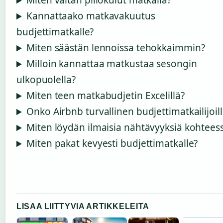
Miten vältän piilokulut matkalla?
Kannattaako matkavakuutus
budjettimatkalle?
Miten säästän lennoissa tehokkaimmin?
Milloin kannattaa matkustaa sesongin
ulkopuolella?
Miten teen matkabudjetin Excelillä?
Onko Airbnb turvallinen budjettimatkailijoill
Miten löydän ilmaisia nähtävyyksiä kohtees
Miten pakat kevyesti budjettimatkalle?
LISAA LIITTYVIA ARTIKKELEITA