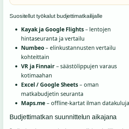
Suositellut työkalut budjettimatkailijalle
Kayak ja Google Flights
– lentojen
hintaseuranta ja vertailu
Numbeo
– elinkustannusten vertailu
kohteittain
VR ja Finnair
– säästölippujen varaus
kotimaahan
Excel / Google Sheets
– oman
matkabudjetin seuranta
Maps.me
– offline-kartat ilman datakuluj
Budjettimatkan suunnittelun aikajana