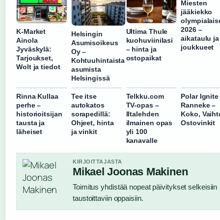
Miesten
jääkiekko
olympialais
2026 –
K-Market
Ultima Thule
Helsingin
aikataulu ja
Ainola
kuohuviinilasi
Asumisoikeus
joukkueet
Jyväskylä:
– hinta ja
Oy –
Tarjoukset,
ostopaikat
Kohtuuhintaista
Wolt ja tiedot
asumista
Helsingissä
Rinna Kullaa
Tee itse
Telkku.com
Polar Ignite
perhe –
autokatos
TV-opas –
Ranneke –
historioitsijan
sorapedillä:
Iltalehden
Koko, Vaiht
tausta ja
Ohjeet, hinta
ilmainen opas
Ostovinkit
läheiset
ja vinkit
yli 100
kanavalle
KIRJOITTAJASTA
Mikael Joonas Makinen
Toimitus yhdistää nopeat päivitykset selkeisiin
taustoittaviin oppaisiin.