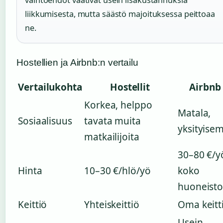
liikkumisesta, mutta säästö majoituksessa peittoaa
ne.
Hostellien ja Airbnb:n vertailu
Vertailukohta
Hostellit
Airbnb
Korkea, helppo
Matala,
Sosiaalisuus
tavata muita
yksityise
matkailijoita
30–80 €/y
Hinta
10–30 €/hlö/yö
koko
huoneist
Keittiö
Yhteiskeittiö
Oma keitt
Usein