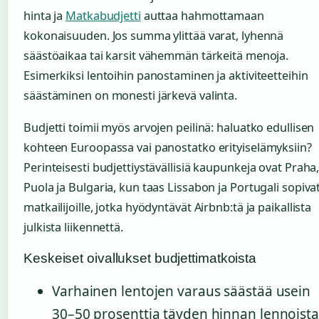
hinta ja
Matkabudjetti
auttaa hahmottamaan
kokonaisuuden. Jos summa ylittää varat, lyhennä
säästöaikaa tai karsit vähemmän tärkeitä menoja.
Esimerkiksi lentoihin panostaminen ja aktiviteetteihin
säästäminen on monesti järkevä valinta.
Budjetti toimii myös arvojen peilinä: haluatko edullisen
kohteen Euroopassa vai panostatko erityiselämyksiin?
Perinteisesti budjettiystävällisiä kaupunkeja ovat Praha
Puola ja Bulgaria, kun taas Lissabon ja Portugali sopiva
matkailijoille, jotka hyödyntävät Airbnb:tä ja paikallista
julkista liikennettä.
Keskeiset oivallukset budjettimatkoista
Varhainen lentojen varaus säästää usein
30–50 prosenttia täyden hinnan lennoista