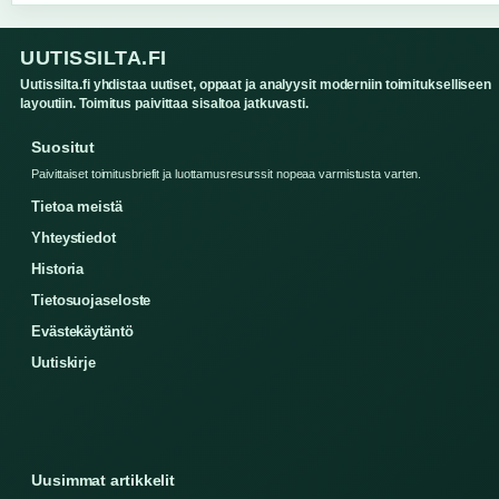
UUTISSILTA.FI
Uutissilta.fi yhdistaa uutiset, oppaat ja analyysit moderniin toimitukselliseen
layoutiin. Toimitus paivittaa sisaltoa jatkuvasti.
Suositut
Paivittaiset toimitusbriefit ja luottamusresurssit nopeaa varmistusta varten.
Tietoa meistä
Yhteystiedot
Historia
Tietosuojaseloste
Evästekäytäntö
Uutiskirje
Uusimmat artikkelit