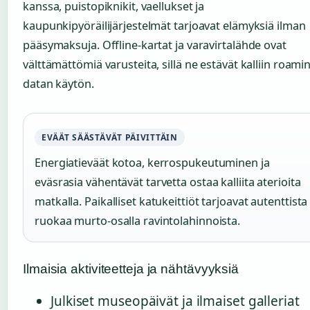
kanssa, puistopiknikit, vaellukset ja
kaupunkipyöräilijärjestelmät tarjoavat elämyksiä ilman
pääsymaksuja. Offline-kartat ja varavirtalähde ovat
välttämättömiä varusteita, sillä ne estävät kalliin roami
datan käytön.
EVÄÄT SÄÄSTÄVÄT PÄIVITTÄIN
Energiatieväät kotoa, kerrospukeutuminen ja
eväsrasia vähentävät tarvetta ostaa kalliita aterioita
matkalla. Paikalliset katukeittiöt tarjoavat autenttista
ruokaa murto-osalla ravintolahinnoista.
Ilmaisia aktiviteetteja ja nähtävyyksiä
Julkiset museopäivät ja ilmaiset galleriat