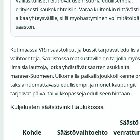
Välilaskulliset reitit ovat usein suoria edullisempia,
erityisesti kaukokohteisiin. Varaa kuitenkin riittävästi
aikaa yhteysvälille, sillä myöhästyminen voi mitätöidä
säästön.
Kotimaassa VR:n säästöliput ja bussit tarjoavat edullisia
vaihtoehtoja. Saaristossa matkustaville on tarjolla myö
ilmaisia lauttoja, jotka yhdistävät saarten asukkaita
manner-Suomeen. Ulkomailla paikallisjoukkoliikenne o
taksia huomattavasti edullisempi, ja monet kaupungit
tarjoavat päivä- tai viikkopasseja edulliseen hintaan.
Kuljetusten säästövinkit taulukossa
Säästö
Kohde
Säästövaihtoehto
verrattu