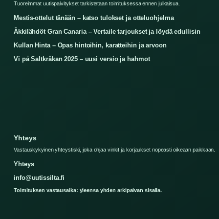
Tuoreimmat uutispaivitykset tarkistetaan toimituksessa ennen julkaisua.
Mestis-ottelut tänään – katso tulokset ja otteluohjelma
Äkkilähdöt Gran Canaria – Vertaile tarjoukset ja löydä edullisin
Kullan Hinta – Opas hintoihin, karatteihin ja arvoon
Vi på Saltkråkan 2025 – uusi versio ja hahmot
Yhteys
Vastauskykyinen yhteystiski, joka ohjaa vinkit ja korjaukset nopeasti oikeaan paikkaan.
Yhteys
info@uutissilta.fi
Toimituksen vastausaika: yleensa yhden arkipaivan sisalla.