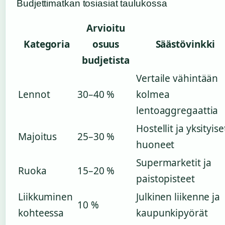
Budjettimatkan tosiasiat taulukossa
Arvioitu
Kategoria
osuus
Säästövinkki
budjetista
Vertaile vähintään
Lennot
30–40 %
kolmea
lentoaggregaattia
Hostellit ja yksityise
Majoitus
25–30 %
huoneet
Supermarketit ja
Ruoka
15–20 %
paistopisteet
Liikkuminen
Julkinen liikenne ja
10 %
kohteessa
kaupunkipyörät