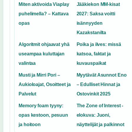
Miten aktivoida Viaplay
Jääkiekon MM-kisat
puhelimella? – Kattava
2027: Saksa voitti
opas
isännyyden
Kazakstanilta
Algoritmit ohjaavat yhä
Poika ja ilves: missä
useampaa kuluttajan
katsoa, faktat ja
valintaa
kuvauspaikat
Musti ja Mirri Pori –
Myytävät Asunnot Eno
Aukioloajat, Osoitteet ja
– Edulliset Hinnat ja
Palvelut
Ostovinkit 2025
Memory foam tyyny:
The Zone of Interest -
opas kestoon, pesuun
elokuva: Juoni,
ja hoitoon
näyttelijät ja palkinnot