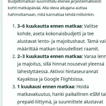
Budjettimatkan suunnittelu etenee järjestelmällisesti
kohti matkapäivää. Alla oleva aikajana auttaa
hahmottamaan, mitä kannattaa tehdä milloinkin.
3–6 kuukautta ennen matkaa:
Valitse
kohde, aseta kokonaisbudjetti ja tee
alustavat lento- ja majoitushaut. Tämä va
määrittää matkan taloudelliset raamit.
2–3 kuukautta ennen matkaa:
Varaa len
ja majoitus, sillä hinnat nousevat yleensä
lähestyttäessä. Aktivoi hintaseurannat
Kayakissa ja Google Flightsissa.
1 kuukausi ennen matkaa:
Hoida
matkavakuutus, hanki paikallinen eSIM ta
prepaid-liittymä, ja suunnittele alustavat