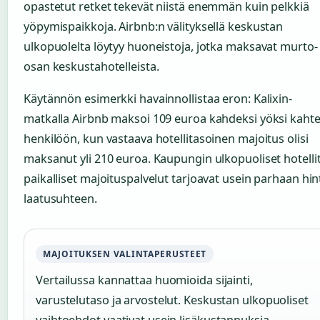
opastetut retket tekevät niistä enemmän kuin pelkkiä
yöpymispaikkoja. Airbnb:n välityksellä keskustan
ulkopuolelta löytyy huoneistoja, jotka maksavat murto-
osan keskustahotelleista.
Käytännön esimerkki havainnollistaa eron: Kalixin-
matkalla Airbnb maksoi 109 euroa kahdeksi yöksi kaht
henkilöön, kun vastaava hotellitasoinen majoitus olisi
maksanut yli 210 euroa. Kaupungin ulkopuoliset hotellit
paikalliset majoituspalvelut tarjoavat usein parhaan hin
laatusuhteen.
MAJOITUKSEN VALINTAPERUSTEET
Vertailussa kannattaa huomioida sijainti,
varustelutaso ja arvostelut. Keskustan ulkopuoliset
vaihtoehdot vaativat usein lisäkustannuksia