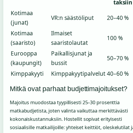
taksiin
Kotimaa
VR:n säästöliput
20–40 %
(junat)
Kotimaa
Ilmaiset
100 %
(saaristo)
saaristolautat
Eurooppa
Paikallisjunat ja
50–70 %
(kaupungit)
bussit
Kimppakyyti
Kimppakyytipalvelut
40–60 %
Mitkä ovat parhaat budjettimajoitukset?
Majoitus muodostaa tyypillisesti 25–30 prosenttia
matkabudjetista, joten valinta vaikuttaa merkittävästi
kokonaiskustannuksiin. Hostellit sopivat erityisesti
sosiaalisille matkailijoille: yhteiset keittiöt, oleskelutilat j