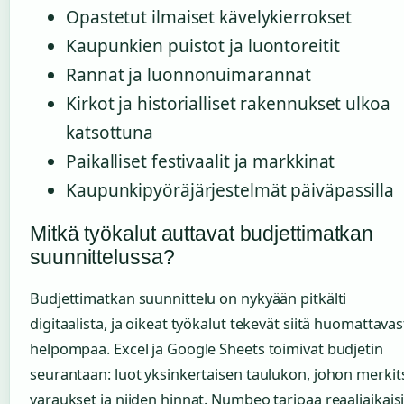
Opastetut ilmaiset kävelykierrokset
Kaupunkien puistot ja luontoreitit
Rannat ja luonnonuimarannat
Kirkot ja historialliset rakennukset ulkoa
katsottuna
Paikalliset festivaalit ja markkinat
Kaupunkipyöräjärjestelmät päiväpassilla
Mitkä työkalut auttavat budjettimatkan
suunnittelussa?
Budjettimatkan suunnittelu on nykyään pitkälti
digitaalista, ja oikeat työkalut tekevät siitä huomattavas
helpompaa. Excel ja Google Sheets toimivat budjetin
seurantaan: luot yksinkertaisen taulukon, johon merkit
varaukset ja niiden hinnat. Numbeo tarjoaa reaaliaikais