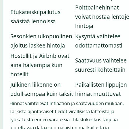
Polttoainehinnat
Etukäteiskilpailutus
voivat nostaa lentoj
säästää lennoissa
hintoja
Sesonkien ulkopuolinen
Kysyntä vaihtelee
ajoitus laskee hintoja
odottamattomasti
Hostellit ja Airbnb ovat
Saatavuus vaihtelee
aina halvempia kuin
suuresti kohteittain
hotellit
Julkinen liikenne on
Paikallisten lippujen
edullisempaa kuin taksit
hinnat muuttuvat
Hinnat vaihtelevat inflaation ja saatavuuden mukaan.
Tarkista ajantasaiset tiedot virallisista lähteistä ja
työkaluista ennen varauksia. Tilastokeskus tarjoaa
luotettavaa dataa suomalaisten matkailusta ja