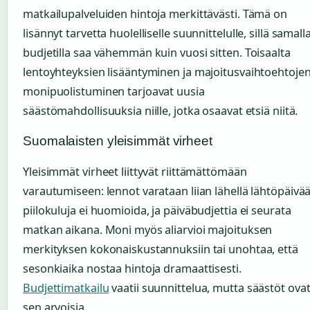
matkailupalveluiden hintoja merkittävästi. Tämä on
lisännyt tarvetta huolelliselle suunnittelulle, sillä samall
budjetilla saa vähemmän kuin vuosi sitten. Toisaalta
lentoyhteyksien lisääntyminen ja majoitusvaihtoehtoje
monipuolistuminen tarjoavat uusia
säästömahdollisuuksia niille, jotka osaavat etsiä niitä.
Suomalaisten yleisimmät virheet
Yleisimmät virheet liittyvät riittämättömään
varautumiseen: lennot varataan liian lähellä lähtöpäivää
piilokuluja ei huomioida, ja päiväbudjettia ei seurata
matkan aikana. Moni myös aliarvioi majoituksen
merkityksen kokonaiskustannuksiin tai unohtaa, että
sesonkiaika nostaa hintoja dramaattisesti.
Budjettimatkailu
vaatii suunnittelua, mutta säästöt ova
sen arvoisia.