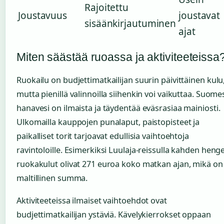
Rajoitettu
Joustavuus
joustavat
sisäänkirjautuminen
ajat
Miten säästää ruoassa ja aktiviteeteissa
Ruokailu on budjettimatkailijan suurin päivittäinen kulu
mutta pienillä valinnoilla siihenkin voi vaikuttaa. Suome
hanavesi on ilmaista ja täydentää eväsrasiaa mainiosti.
Ulkomailla kauppojen punalaput, paistopisteet ja
paikalliset torit tarjoavat edullisia vaihtoehtoja
ravintoloille. Esimerkiksi Luulaja-reissulla kahden heng
ruokakulut olivat 271 euroa koko matkan ajan, mikä on
maltillinen summa.
Aktiviteeteissa ilmaiset vaihtoehdot ovat
budjettimatkailijan ystäviä. Kävelykierrokset oppaan