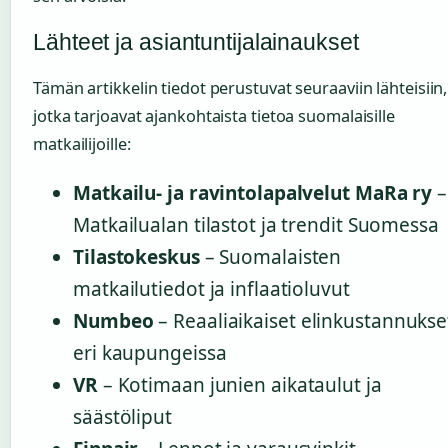
Lähteet ja asiantuntijalainaukset
Tämän artikkelin tiedot perustuvat seuraaviin lähteisiin,
jotka tarjoavat ajankohtaista tietoa suomalaisille
matkailijoille:
Matkailu- ja ravintolapalvelut MaRa ry
–
Matkailualan tilastot ja trendit Suomessa
Tilastokeskus
– Suomalaisten
matkailutiedot ja inflaatioluvut
Numbeo
– Reaaliaikaiset elinkustannukse
eri kaupungeissa
VR
– Kotimaan junien aikataulut ja
säästöliput