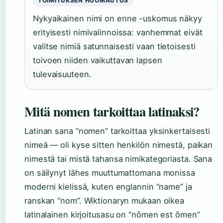
TOIMITUKSEN HUOMAUTUS
Nykyaikainen nimi on enne -uskomus näkyy
erityisesti nimivalinnoissa: vanhemmat eivät
valitse nimiä satunnaisesti vaan tietoisesti
toivoen niiden vaikuttavan lapsen
tulevaisuuteen.
Mitä nomen tarkoittaa latinaksi?
Latinan sana “nomen” tarkoittaa yksinkertaisesti
nimeä — oli kyse sitten henkilön nimestä, paikan
nimestä tai mistä tahansa nimikategoriasta. Sana
on säilynyt lähes muuttumattomana monissa
moderni kielissä, kuten englannin “name” ja
ranskan “nom”. Wiktionaryn mukaan oikea
latinalainen kirjoitusasu on “nōmen est ōmen”