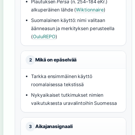
Plautuksen
Persa
(n. 254–184 eKr.)
alkuperäinen lähde (
Wiktionnaire
)
Suomalainen käyttö: nimi valitaan
äänneasun ja merkityksen perusteella
(
OuluREPO
)
Mikä on epäselvää
2
Tarkka ensimmäinen käyttö
roomalaisessa tekstissä
Nykyaikaiset tutkimukset nimien
vaikutuksesta uravalintoihin Suomessa
Aikajanasignaali
3