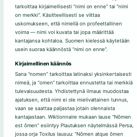
tarkoittaa kirjaimellisesti “nimi on enne” tai “nimi
on merkki”. Käsitteellisesti se viittaa
uskomukseen, että nimellä on profeettallinen
voima — nimi voi kuvata tai jopa määrittää
kantajansa kohtaloa. Suomen kielessä käytetään
usein suoraa käännöstä “nimi on enne”.
Kirjaimellinen käännös
Sana “nomen” tarkoittaa latinaksi yksinkertaisesti
nimeä, ja “omen” tarkoittaa ennustetta tai merkkiä
tulevaisuudesta. Yhdistettynä ilmaus muodostaa
ajatuksen, että nimi ei ole mielivaltainen tunnus,
vaan se saattaa paljastaa jotain olennaista
kantajastaan. Wiktionnaire mukaan lause “Nōmen
est ōmen” esiintyy Plautuksen näytelmässä Persa,
jossa orja Toxilus lausuu: “Nōmen atque ōmen