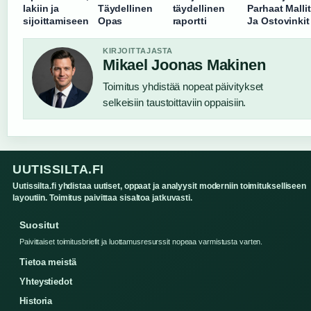
lakiin ja
Täydellinen
täydellinen
Parhaat Mallit
sijoittamiseen
Opas
raportti
Ja Ostovinkit
KIRJOITTAJASTA
Mikael Joonas Makinen
Toimitus yhdistää nopeat päivitykset
selkeisiin taustoittaviin oppaisiin.
UUTISSILTA.FI
Uutissilta.fi yhdistaa uutiset, oppaat ja analyysit moderniin toimitukselliseen
layoutiin. Toimitus paivittaa sisaltoa jatkuvasti.
Suositut
Paivittaiset toimitusbriefit ja luottamusresurssit nopeaa varmistusta varten.
Tietoa meistä
Yhteystiedot
Historia