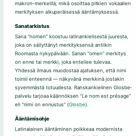
makron-merkeillä, mikä osoittaa pitkien vokaalien
merkityksen alkuperäisessä ääntämyksessä.
Sanatarkistus
Sana “nomen” koostuu latinankielisestä juuresta,
joka on säilyttänyt merkityksensä antiikin
Roomasta nykypäivään. Sanan “omen” merkitys
on enne tai merkki, joka enteilee tulevaa.
Yhdessä ilmaus muodostaa ajatuksen, että nimi
toimii enteennä — näkyvänä merkkinä jostakin
syvemmästä totuudesta. Ranskankielinen Glosbe-
palvelu tarjoaa käännöksen “Le nom est présage”
eli “nimi on ennustus” (
Glosbe
).
Ääntämisohje
Latinalainen ääntäminen poikkeaa modernista