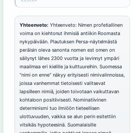
Yhteenveto:
Yhteenveto: Nimen profetiallinen
voima on kiehtonut ihmisiä antiikin Roomasta
nykypäivään. Plautuksen Persa-näytelmästä
peräisin oleva sanonta nomen est omen on
säilynyt lähes 2300 vuotta ja levinnyt ympäri
maailmaa eri kielille ja kulttuureihin. Suomessa
“nimi on enne” näkyy erityisesti nimivalinnoissa,
joissa vanhemmat tietoisesti valitsevat
lapsilleen nimiä, joiden toivotaan vaikuttavan
kohtaloon positiivisesti. Nominatiivinen
determinismi tuo ilmiöön tieteellisen
ulottuvuuden, vaikka se alun perin esitettiin
vitsikäs hypoteesinä. Suomalaisille