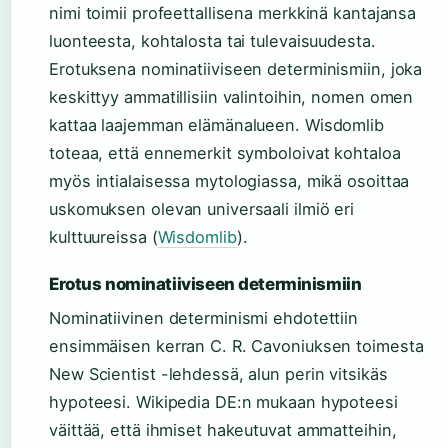
nimi toimii profeettallisena merkkinä kantajansa
luonteesta, kohtalosta tai tulevaisuudesta.
Erotuksena nominatiiviseen determinismiin, joka
keskittyy ammatillisiin valintoihin, nomen omen
kattaa laajemman elämänalueen. Wisdomlib
toteaa, että ennemerkit symboloivat kohtaloa
myös intialaisessa mytologiassa, mikä osoittaa
uskomuksen olevan universaali ilmiö eri
kulttuureissa (
Wisdomlib
).
Erotus nominatiiviseen determinismiin
Nominatiivinen determinismi ehdotettiin
ensimmäisen kerran C. R. Cavoniuksen toimesta
New Scientist -lehdessä, alun perin vitsikäs
hypoteesi. Wikipedia DE:n mukaan hypoteesi
väittää, että ihmiset hakeutuvat ammatteihin,