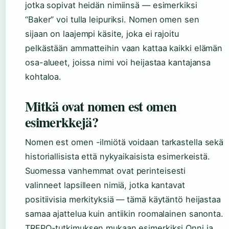
jotka sopivat heidän nimiinsä — esimerkiksi
“Baker” voi tulla leipuriksi. Nomen omen sen
sijaan on laajempi käsite, joka ei rajoitu
pelkästään ammatteihin vaan kattaa kaikki elämän
osa-alueet, joissa nimi voi heijastaa kantajansa
kohtaloa.
Mitkä ovat nomen est omen
esimerkkejä?
Nomen est omen -ilmiötä voidaan tarkastella sekä
historiallisista että nykyaikaisista esimerkeistä.
Suomessa vanhemmat ovat perinteisesti
valinneet lapsilleen nimiä, jotka kantavat
positiivisia merkityksiä — tämä käytäntö heijastaa
samaa ajattelua kuin antiikin roomalainen sanonta.
TREPO-tutkimuksen mukaan esimerkiksi Onni ja