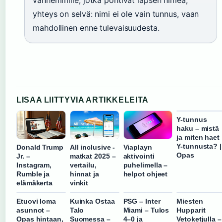
vanhemmille, jotka pohtivat lapsen nimeä,
yhteys on selvä: nimi ei ole vain tunnus, vaan
mahdollinen enne tulevaisuudesta.
LISAA LIITTYVIA ARTIKKELEITA
Y-tunnus
haku – mistä
ja miten haet
Y-tunnusta? |
Donald Trump
All inclusive -
Viaplayn
Opas
Jr. –
matkat 2025 –
aktivointi
Instagram,
vertailu,
puhelimella –
Rumble ja
hinnat ja
helpot ohjeet
elämäkerta
vinkit
Etuovi loma
Kuinka Ostaa
PSG – Inter
Miesten
asunnot –
Talo
Miami – Tulos
Hupparit
Opas hintaan,
Suomessa –
4–0 ja
Vetoketjulla –