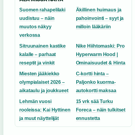
Suomen rahapelilaki
Äkillinen huimaus ja
uudistuu – näin
pahoinvointi – syyt ja
muutos näkyy
milloin lääkäriin
verkossa
Sitruunainen kastike
Nike Hiihtomaski: Pro
kalalle – parhaat
Hyperwarm Hood |
reseptit ja vinkit
Ominaisuudet & Hinta
Miesten jääkiekko
C-kortti hinta –
olympialaiset 2026 –
Paljonko kuorma-
aikataulu ja joukkueet
autokortti maksaa
Lehmän vuosi
15 vrk sää Turku
rooleissa: Kai Hyttinen
Foreca – näin tulkitset
ja muut näyttelijät
ennustetta