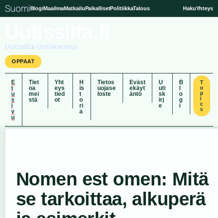
Suomi
Blogi
Maailma
Matkailu
Paikalliset
Politiikka
Talous
Haku
Yhteys
Uutissilta.fi
Uutissilta Uutiskatsaus
OPPAAT
E
Tiet
Yht
H
Tietos
Eväst
U
B
T
t
oa
eys
is
uojase
ekäyt
uti
l
o
p
u
mei
tied
t
loste
äntö
sk
o
i
s
stä
ot
o
irj
g
c
i
ri
e
i
s
v
a
u
Nomen est omen: Mitä
se tarkoittaa, alkuperä