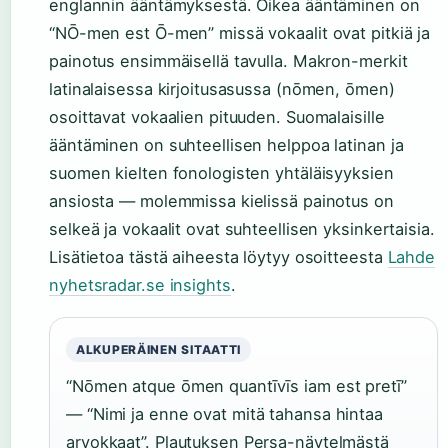
englannin ääntämyksestä. Oikea ääntäminen on
“NŌ-men est Ō-men” missä vokaalit ovat pitkiä ja
painotus ensimmäisellä tavulla. Makron-merkit
latinalaisessa kirjoitusasussa (nōmen, ōmen)
osoittavat vokaalien pituuden. Suomalaisille
ääntäminen on suhteellisen helppoa latinan ja
suomen kielten fonologisten yhtäläisyyksien
ansiosta — molemmissa kielissä painotus on
selkeä ja vokaalit ovat suhteellisen yksinkertaisia.
Lisätietoa tästä aiheesta löytyy osoitteesta
Lahde
nyhetsradar.se insights
.
ALKUPERÄINEN SITAATTI
“Nōmen atque ōmen quantīvīs iam est pretī”
— “Nimi ja enne ovat mitä tahansa hintaa
arvokkaat”. Plautuksen Persa-näytelmästä