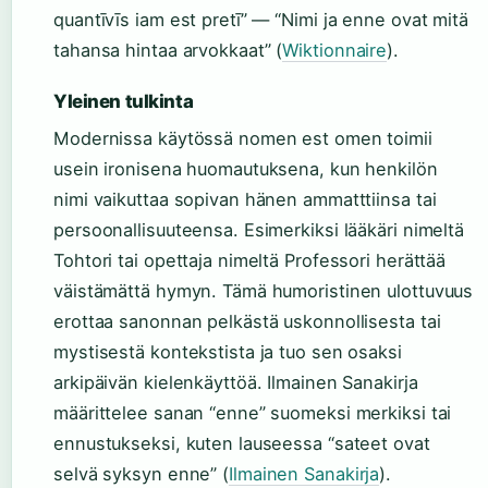
quantīvīs iam est pretī” — “Nimi ja enne ovat mitä
tahansa hintaa arvokkaat” (
Wiktionnaire
).
Yleinen tulkinta
Modernissa käytössä nomen est omen toimii
usein ironisena huomautuksena, kun henkilön
nimi vaikuttaa sopivan hänen ammatttiinsa tai
persoonallisuuteensa. Esimerkiksi lääkäri nimeltä
Tohtori tai opettaja nimeltä Professori herättää
väistämättä hymyn. Tämä humoristinen ulottuvuus
erottaa sanonnan pelkästä uskonnollisesta tai
mystisestä kontekstista ja tuo sen osaksi
arkipäivän kielenkäyttöä. Ilmainen Sanakirja
määrittelee sanan “enne” suomeksi merkiksi tai
ennustukseksi, kuten lauseessa “sateet ovat
selvä syksyn enne” (
Ilmainen Sanakirja
).