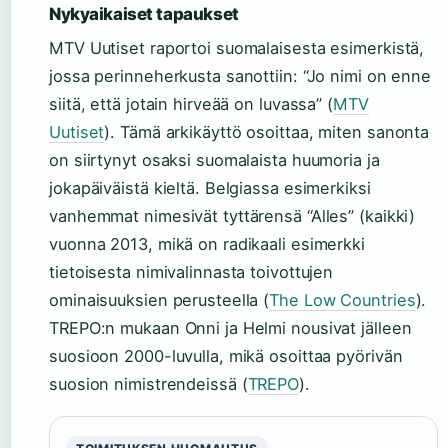
Nykyaikaiset tapaukset
MTV Uutiset raportoi suomalaisesta esimerkistä,
jossa perinneherkusta sanottiin: “Jo nimi on enne
siitä, että jotain hirveää on luvassa” (
MTV
Uutiset
). Tämä arkikäyttö osoittaa, miten sanonta
on siirtynyt osaksi suomalaista huumoria ja
jokapäiväistä kieltä. Belgiassa esimerkiksi
vanhemmat nimesivät tyttärensä “Alles” (kaikki)
vuonna 2013, mikä on radikaali esimerkki
tietoisesta nimivalinnasta toivottujen
ominaisuuksien perusteella (
The Low Countries
).
TREPO:n mukaan Onni ja Helmi nousivat jälleen
suosioon 2000-luvulla, mikä osoittaa pyörivän
suosion nimistrendeissä (
TREPO
).