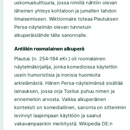
uskomuskulttuuria, jossa nimillä nähtiin olevan
läheinen yhteys kohtaloon ja jumalten tahdon
ilmaisemiseen. Wiktionnaire toteaa Plautuksen
Persa-näytelmän olevan tunnetuin
alkuperäislähde tälle sanonnalle.
Antiikin roomalainen alkuperä
Plautus (n. 254–184 eKr.) oli roomalainen
näytelmäkirjailija, jonka komedioissa käytettiin
usein humoristisia ja ironisia huomioita
arkielämästä. Hänen Persa-näytelmänsä sisältää
lainauksen, jossa orja Toxilus puhuu nimen ja
ennemerkin arvosta. Vaikka alkuperäinen
konteksti on komediallinen, sanonta on sittemmin
levinnyt laajempaan käyttöön ja saanut
vakavampaankin merkitystä. Wikipedia DE:n