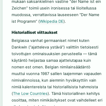
mukaan saksankielinen vastine “der Name ist ein
Zeichen” toimii usein ironisessa tai liioitellussa
muodossa, verrattavissa lauseeseen “Der Name
ist Programm” (
Wikipedia DE
).
Historialliset viittaukset
Belgiassa vanhat germaaniset nimet kuten
Dankwin (“ajatteleva ystävä”) valittiin tietoisesti
toivottujen ominaisuuksien perusteella — tämä
käytäntö heijastaa samaa ajattelutapaa kuin
nomen est omen. Belgian nimilainsäädäntö
muuttui vuonna 1987 sallien laajemman vapauden
nimivalinnoissa, kun aiemmin hyväksyttiin vain
nimiä kalentereista tai historiallisista hahmoista
(
The Low Countries
). Tämä historiallinen kehitys
osoittaa, miten nimikäsitykset ovat vaihdelleet eri