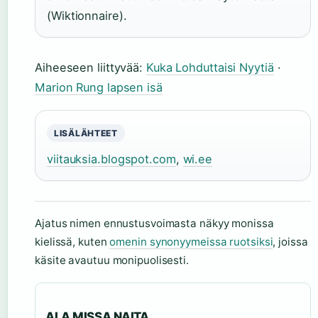
(Wiktionnaire).
Aiheeseen liittyvää:
Kuka Lohduttaisi Nyytiä
·
Marion Rung lapsen isä
LISÄLÄHTEET
viitauksia.blogspot.com
,
wi.ee
Ajatus nimen ennustusvoimasta näkyy monissa
kielissä, kuten
omenin synonyymeissa ruotsiksi
, joissa
käsite avautuu monipuolisesti.
ALA MISSA NAITA