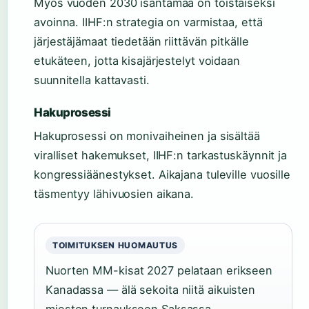
Myös vuoden 2030 isäntämaa on toistaiseksi
avoinna. IIHF:n strategia on varmistaa, että
järjestäjämaat tiedetään riittävän pitkälle
etukäteen, jotta kisajärjestelyt voidaan
suunnitella kattavasti.
Hakuprosessi
Hakuprosessi on monivaiheinen ja sisältää
viralliset hakemukset, IIHF:n tarkastuskäynnit ja
kongressiäänestykset. Aikajana tuleville vuosille
täsmentyy lähivuosien aikana.
TOIMITUKSEN HUOMAUTUS
Nuorten MM-kisat 2027 pelataan erikseen
Kanadassa — älä sekoita niitä aikuisten