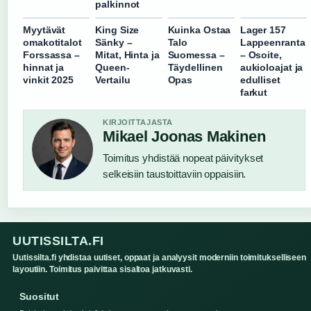
palkinnot
Myytävät
King Size
Kuinka Ostaa
Lager 157
omakotitalot
Sänky –
Talo
Lappeenranta
Forssassa –
Mitat, Hinta ja
Suomessa –
– Osoite,
hinnat ja
Queen-
Täydellinen
aukioloajat ja
vinkit 2025
Vertailu
Opas
edulliset
farkut
KIRJOITTAJASTA
Mikael Joonas Makinen
Toimitus yhdistää nopeat päivitykset
selkeisiin taustoittaviin oppaisiin.
UUTISSILTA.FI
Uutissilta.fi yhdistaa uutiset, oppaat ja analyysit moderniin toimitukselliseen
layoutiin. Toimitus paivittaa sisaltoa jatkuvasti.
Suositut