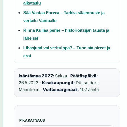
aikataulu
Sää Vantaa Foreca – Tarkka sääennuste ja
vertailu Vantaalle
Rinna Kullaa perhe – historioitsijan tausta ja
läheiset
Lihasjumi vai veritulppa? – Tunnista oireet ja
erot
Isäntämaa 2027:
Saksa ·
Päätöspäivä:
26.5.2023 ·
Kisakaupungit:
Düsseldorf,
Mannheim ·
Voittomarginaali:
102 ääntä
PIKAKATSAUS