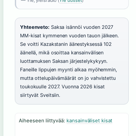
— Yle, yleisradio (
Yle uutiset
)
Yhteenveto:
Saksa isännöi vuoden 2027
MM-kisat kymmenen vuoden tauon jälkeen.
Se voitti Kazakstanin äänestyksessä 102
äänellä, mikä osoittaa kansainvälisen
luottamuksen Saksan järjestelykykyyn.
Faneille lippujen myynti alkaa myöhemmin,
mutta ottelupäivämäärät on jo vahvistettu
toukokuulle 2027. Vuonna 2026 kisat
siirtyvät Sveitsiin.
Aiheeseen liittyvää:
kansainväliset kisat