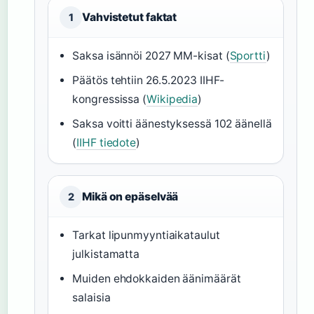
Vahvistetut faktat
1
Saksa isännöi 2027 MM-kisat (
Sportti
)
Päätös tehtiin 26.5.2023 IIHF-
kongressissa (
Wikipedia
)
Saksa voitti äänestyksessä 102 äänellä
(
IIHF tiedote
)
Mikä on epäselvää
2
Tarkat lipunmyyntiaikataulut
julkistamatta
Muiden ehdokkaiden äänimäärät
salaisia