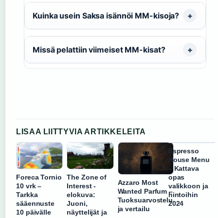
Kuinka usein Saksa isännöi MM-kisoja?
Missä pelattiin viimeiset MM-kisat?
LISAA LIITTYVIA ARTIKKELEITA
Espresso
House Menu
– Kattava
Foreca Tornio
The Zone of
opas
Azzaro Most
10 vrk –
Interest -
valikkoon ja
Wanted Parfum –
Tarkka
elokuva:
hintoihin
Tuoksuarvostelu
sääennuste
Juoni,
2024
ja vertailu
10 päivälle
näyttelijät ja