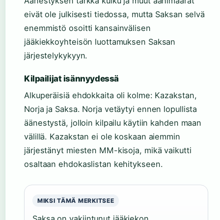
Äänestyksen tarkka kulku ja muut äänimäärät
eivät ole julkisesti tiedossa, mutta Saksan selvä
enemmistö osoitti kansainvälisen
jääkiekkoyhteisön luottamuksen Saksan
järjestelykykyyn.
Kilpailijat isännyydessä
Alkuperäisiä ehdokkaita oli kolme: Kazakstan,
Norja ja Saksa. Norja vetäytyi ennen lopullista
äänestystä, jolloin kilpailu käytiin kahden maan
välillä. Kazakstan ei ole koskaan aiemmin
järjestänyt miesten MM-kisoja, mikä vaikutti
osaltaan ehdokaslistan kehitykseen.
MIKSI TÄMÄ MERKITSEE
Saksa on vakiintunut jääkiekon