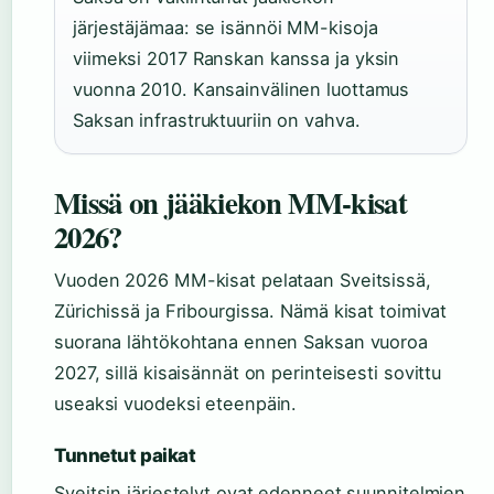
järjestäjämaa: se isännöi MM-kisoja
viimeksi 2017 Ranskan kanssa ja yksin
vuonna 2010. Kansainvälinen luottamus
Saksan infrastruktuuriin on vahva.
Missä on jääkiekon MM-kisat
2026?
Vuoden 2026 MM-kisat pelataan Sveitsissä,
Zürichissä ja Fribourgissa. Nämä kisat toimivat
suorana lähtökohtana ennen Saksan vuoroa
2027, sillä kisaisännät on perinteisesti sovittu
useaksi vuodeksi eteenpäin.
Tunnetut paikat
Sveitsin järjestelyt ovat edenneet suunnitelmien