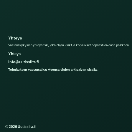
Yhteys
Vastauskykyinen yhteystiski, joka ohjaa vinkit ja korjaukset nopeasti oikeaan paikkaan.
Yhteys
info@uutissilta.fi
Toimituksen vastausaika: yleensa yhden arkipaivan sisalla.
© 2026 Uutissilta.fi