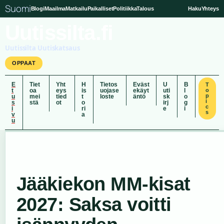
Suomi
Blogi
Maailma
Matkailu
Paikalliset
Politiikka
Talous
Haku
Yhteys
Uutissilta.fi
Uutissilta Uutiskatsaus
OPPAAT
E
Tiet
Yht
H
Tietos
Eväst
U
B
T
t
oa
eys
is
uojase
ekäyt
uti
l
o
p
u
mei
tied
t
loste
äntö
sk
o
i
s
stä
ot
o
irj
g
c
i
ri
e
i
s
v
a
u
Jääkiekon MM-kisat
2027: Saksa voitti