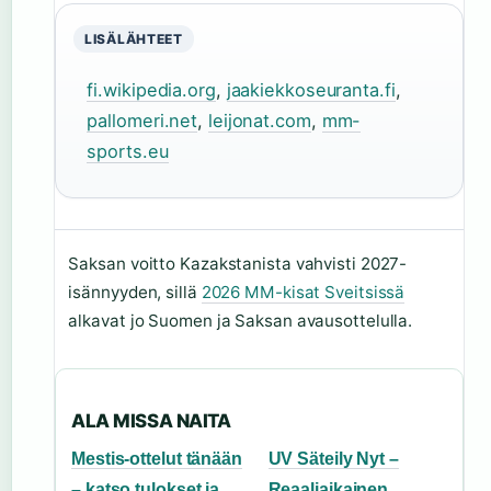
LISÄLÄHTEET
fi.wikipedia.org
,
jaakiekkoseuranta.fi
,
pallomeri.net
,
leijonat.com
,
mm-
sports.eu
Saksan voitto Kazakstanista vahvisti 2027-
isännyyden, sillä
2026 MM-kisat Sveitsissä
alkavat jo Suomen ja Saksan avausottelulla.
ALA MISSA NAITA
Mestis-ottelut tänään
UV Säteily Nyt –
– katso tulokset ja
Reaaliaikainen