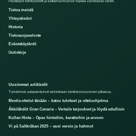
Paivittaiset toimitusbriefit ja luottamusresurssit nopeaa varmistusta varten.
Tietoa meistä
Yhteystiedot
Historia
Tietosuojaseloste
Evästekäytäntö
Uutiskirje
Uusimmat artikkelit
Tuoreimmat uutispaivitykset tarkistetaan toimituksessa ennen julkaisua.
Mestis-ottelut tänään – katso tulokset ja otteluohjelma
Äkkilähdöt Gran Canaria – Vertaile tarjoukset ja löydä edullisin
Kullan Hinta – Opas hintoihin, karatteihin ja arvoon
Vi på Saltkråkan 2025 – uusi versio ja hahmot