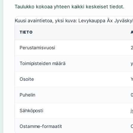
Taulukko kokoaa yhteen kaikki keskeiset tiedot.
Kuusi avaintietoa, yksi kuva: Levykauppa Äx Jyväskyl
TIETO
Perustamisvuosi
Toimipisteiden määrä
y
Osoite
Y
Puhelin
Sähköposti
j
Ostamme-formaatit
C