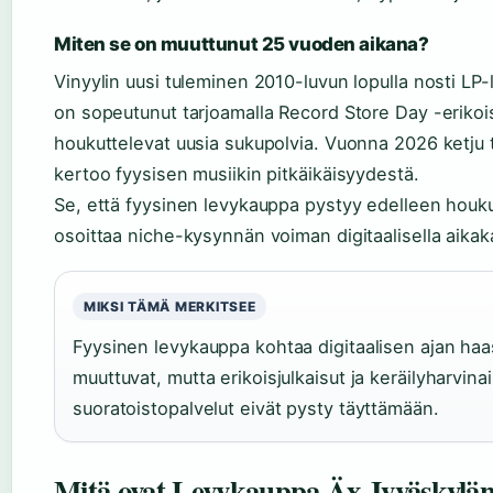
Miten se on muuttunut 25 vuoden aikana?
Vinyylin uusi tuleminen 2010-luvun lopulla nosti LP-
on sopeutunut tarjoamalla Record Store Day -erikois
houkuttelevat uusia sukupolvia. Vuonna 2026 ketju t
kertoo fyysisen musiikin pitkäikäisyydestä.
Se, että fyysinen levykauppa pystyy edelleen houkut
osoittaa niche-kysynnän voiman digitaalisella aikak
MIKSI TÄMÄ MERKITSEE
Fyysinen levykauppa kohtaa digitaalisen ajan ha
muuttuvat, mutta erikoisjulkaisut ja keräilyharvina
suoratoistopalvelut eivät pysty täyttämään.
Mitä ovat Levykauppa Äx Jyväskylän a