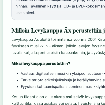
hinnan. Tavallinen käyttäjä: CD- ja DVD-kokoelman
usein pieni.
Milloin Levykauppa Äx perustettiin j
Levykauppa Äx aloitti toimintansa vuonna 2001 Kirp
fyysiseen musiikkiin – aikaan, jolloin levyjen fyysi
luvulla ketju laajeni useisiin kaupunkeihin, ja Jyvä
Miksi levykauppa perustettiin?
Vastaus digitaalisen musiikin yksipuolisuuteen (
Tarve tarjota erikoisjulkaisuja ja keräilyharvinai
Fyysisen kohtaamispaikan luominen musiikkiyhte
Ketjun filosofia on ollut alusta asti selvä: levyka
kulttuuritila, jossa asiakas voi selata, hypistellä ja k