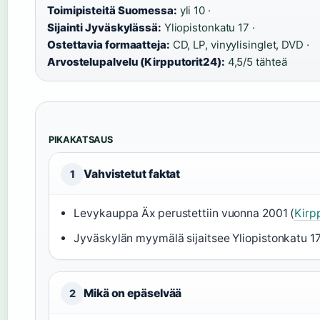
Toimipisteitä Suomessa:
yli 10 ·
Sijainti Jyväskylässä:
Yliopistonkatu 17 ·
Ostettavia formaatteja:
CD, LP, vinyylisinglet, DVD ·
Arvostelupalvelu (Kirpputorit24):
4,5/5 tähteä
PIKAKATSAUS
Vahvistetut faktat
1
Levykauppa Äx perustettiin vuonna 2001 (
Kirp
Jyväskylän myymälä sijaitsee Yliopistonkatu 17
Mikä on epäselvää
2