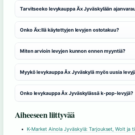
Tarvitseeko levykauppa Äx Jyväskylään ajanvara
Onko Äx:llä käytettyjen levyjen ostotakuu?
Miten arvioin levyjen kunnon ennen myyntiä?
Myykö levykauppa Äx Jyväskylä myös uusia levyj
Onko levykauppa Äx Jyväskylässä k-pop-levyjä?
Aiheeseen liittyvää
K-Market Ainola Jyväskylä: Tarjoukset, Wolt ja t