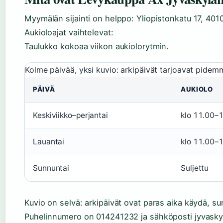
Myymälän sijainti on helppo: Yliopistonkatu 17, 40
Aukioloajat vaihtelevat:
Taulukko kokoaa viikon aukiolorytmin.
Kolme päivää, yksi kuvio: arkipäivät tarjoavat pidem
PÄIVÄ
AUKIOLO
Keskiviikko–perjantai
klo 11.00–
Lauantai
klo 11.00–
Sunnuntai
Suljettu
Kuvio on selvä: arkipäivät ovat paras aika käydä, s
Puhelinnumero on 014241232 ja sähköposti jyvask