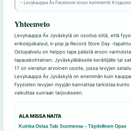
– Levykauppa Äx Facebook-sivun kommentti Kirpputo
Yhteenveto
Levykauppa Äx Jyväskylä on osoitus siitä, että fyysi
erikoisjulkaisut, k-pop ja Record Store Day -tapaht
Ostopalvelu on helppo tapa päästä eroon vanhoista 
tapauskohtainen. Jyväskyläläiselle keräilijälle tai sa
17 on vierailun arvoinen osoite, jossa levyjen selail
Levykauppa Äx Jyväskylä on enemmän kuin kauppa – s
Fyysisten levyjen myyjän kannattaa tarkistaa kunto
vaikuttaa suoraan tarjoukseen.
ALA MISSA NAITA
Kuinka Ostaa Talo Suomessa – Täydellinen Opas