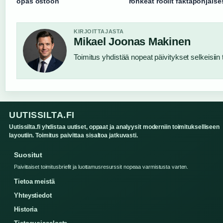
opas ostoon
rohkeat roolit faktapohjaise
KIRJOITTAJASTA
Mikael Joonas Makinen
Toimitus yhdistää nopeat päivitykset selkeisiin t
UUTISSILTA.FI
Uutissilta.fi yhdistaa uutiset, oppaat ja analyysit moderniin toimitukselliseen
layoutiin. Toimitus paivittaa sisaltoa jatkuvasti.
Suositut
Paivittaiset toimitusbriefit ja luottamusresurssit nopeaa varmistusta varten.
Tietoa meistä
Yhteystiedot
Historia