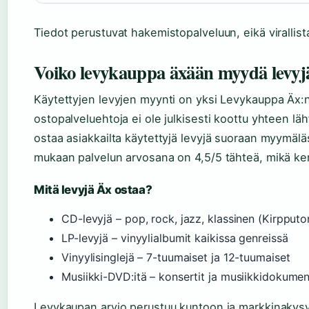
Tiedot perustuvat hakemistopalveluun, eikä virallista
Voiko levykauppa äxään myydä levyj
Käytettyjen levyjen myynti on yksi Levykauppa Äx:n 
ostopalveluehtoja ei ole julkisesti koottu yhteen lä
ostaa asiakkailta käytettyjä levyjä suoraan myymälä
mukaan palvelun arvosana on 4,5/5 tähteä, mikä ke
Mitä levyjä Äx ostaa?
CD-levyjä – pop, rock, jazz, klassinen (Kirpputo
LP-levyjä – vinyylialbumit kaikissa genreissä
Vinyylisinglejä – 7-tuumaiset ja 12-tuumaiset
Musiikki-DVD:itä – konsertit ja musiikkidokumen
Levykaupan arvio perustuu kuntoon ja markkinakysyn