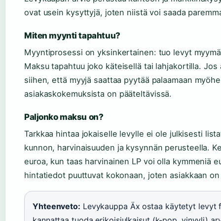
ovat usein kysyttyjä, joten niistä voi saada paremm
Miten myynti tapahtuu?
Myyntiprosessi on yksinkertainen: tuo levyt myymäl
Maksu tapahtuu joko käteisellä tai lahjakortilla. Jos 
siihen, että myyjä saattaa pyytää palaamaan myöhe
asiakaskokemuksista on pääteltävissä.
Paljonko maksu on?
Tarkkaa hintaa jokaiselle levylle ei ole julkisesti li
kunnon, harvinaisuuden ja kysynnän perusteella. Ke
euroa, kun taas harvinainen LP voi olla kymmeniä eu
hintatiedot puuttuvat kokonaan, joten asiakkaan on 
Yhteenveto:
Levykauppa Äx ostaa käytetyt levyt f
kannattaa tuoda erikoisjulkaisut (k-pop, vinyyli) a