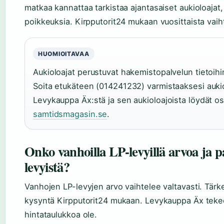
matkaa kannattaa tarkistaa ajantasaiset aukioloajat, 
poikkeuksia. Kirpputorit24 mukaan vuosittaista vaiht
HUOMIOITAVAA
Aukioloajat perustuvat hakemistopalvelun tietoihin
Soita etukäteen (014241232) varmistaaksesi aukio
Levykauppa Äx:stä ja sen aukioloajoista löydät os
samtidsmagasin.se
.
Onko vanhoilla LP-levyillä arvoa ja
levyistä?
Vanhojen LP-levyjen arvo vaihtelee valtavasti. Tärke
kysyntä Kirpputorit24 mukaan. Levykauppa Äx tekee h
hintataulukkoa ole.