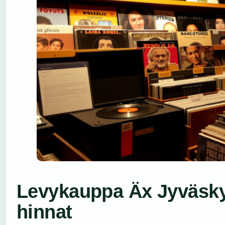
Levykauppa Äx Jyväskyl
hinnat