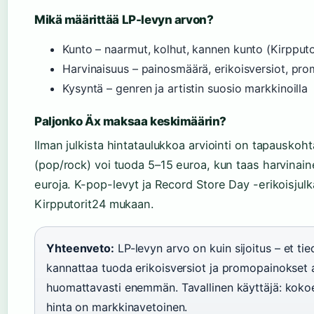
Mikä määrittää LP-levyn arvon?
Kunto – naarmut, kolhut, kannen kunto (Kirpputo
Harvinaisuus – painosmäärä, erikoisversiot, pr
Kysyntä – genren ja artistin suosio markkinoilla
Paljonko Äx maksaa keskimäärin?
Ilman julkista hintataulukkoa arviointi on tapausko
(pop/rock) voi tuoda 5–15 euroa, kun taas harvinai
euroja. K-pop-levyt ja Record Store Day -erikoisjul
Kirpputorit24 mukaan.
Yhteenveto:
LP-levyn arvo on kuin sijoitus – et tied
kannattaa tuoda erikoisversiot ja promopainokset arv
huomattavasti enemmän. Tavallinen käyttäjä: koko
hinta on markkinavetoinen.