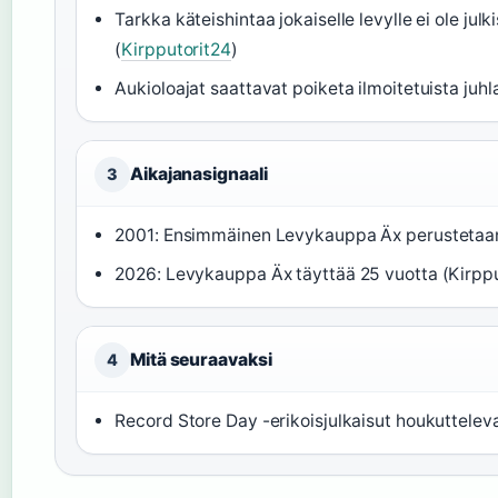
Tarkka käteishintaa jokaiselle levylle ei ole jul
(
Kirpputorit24
)
Aukioloajat saattavat poiketa ilmoitetuista juh
Aikajanasignaali
3
2001: Ensimmäinen Levykauppa Äx perustetaan
2026: Levykauppa Äx täyttää 25 vuotta (Kirppu
Mitä seuraavaksi
4
Record Store Day -erikoisjulkaisut houkutteleva