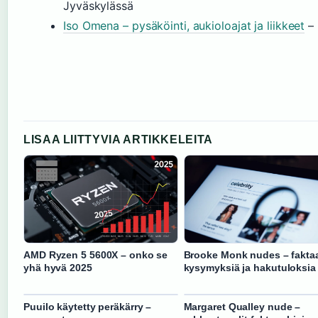
Jyväskylässä
Iso Omena – pysäköinti, aukioloajat ja liikkeet
– 
LISAA LIITTYVIA ARTIKKELEITA
AMD Ryzen 5 5600X – onko se
Brooke Monk nudes – fakta
yhä hyvä 2025
kysymyksiä ja hakutuloksia
Puuilo käytetty peräkärry –
Margaret Qualley nude –