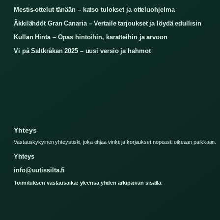
Mestis-ottelut tänään – katso tulokset ja otteluohjelma
Äkkilähdöt Gran Canaria – Vertaile tarjoukset ja löydä edullisin
Kullan Hinta – Opas hintoihin, karatteihin ja arvoon
Vi på Saltkråkan 2025 – uusi versio ja hahmot
Yhteys
Vastauskykyinen yhteystiski, joka ohjaa vinkit ja korjaukset nopeasti oikeaan paikkaan.
Yhteys
info@uutissilta.fi
Toimituksen vastausaika: yleensa yhden arkipaivan sisalla.