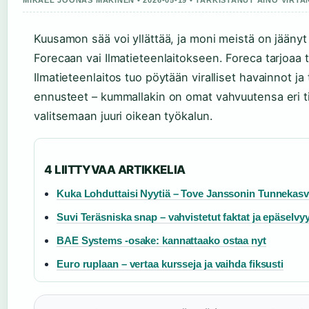
MIKAEL JOONAS MAKINEN • 2026-05-19 • TARKISTANUT AINO VIRTA
Kuusamon sää voi yllättää, ja moni meistä on jääny
Forecaan vai Ilmatieteenlaitokseen. Foreca tarjoa
Ilmatieteenlaitos tuo pöytään viralliset havainnot
ennusteet – kummallakin on omat vahvuutensa eri ti
valitsemaan juuri oikean työkalun.
4 LIITTYVAA ARTIKKELIA
Kuka Lohduttaisi Nyytiä – Tove Janssonin Tunnekasv
Suvi Teräsniska snap – vahvistetut faktat ja epäselvy
BAE Systems -osake: kannattaako ostaa nyt
Euro ruplaan – vertaa kursseja ja vaihda fiksusti