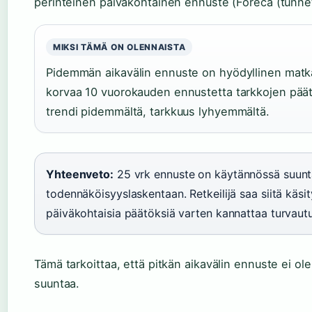
perinteinen päiväkohtainen ennuste (Foreca (tunnet
MIKSI TÄMÄ ON OLENNAISTA
Pidemmän aikavälin ennuste on hyödyllinen matkan
korvaa 10 vuorokauden ennustetta tarkkojen pä
trendi pidemmältä, tarkkuus lyhyemmältä.
Yhteenveto:
25 vrk ennuste on käytännössä suunta
todennäköisyyslaskentaan. Retkeilijä saa siitä käsi
päiväkohtaisia päätöksiä varten kannattaa turvaut
Tämä tarkoittaa, että pitkän aikavälin ennuste ei ol
suuntaa.