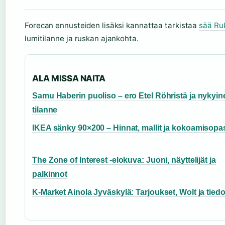
Forecan ennusteiden lisäksi kannattaa tarkistaa
sää Ru
lumitilanne ja ruskan ajankohta.
ALA MISSA NAITA
Samu Haberin puoliso – ero Etel Röhristä ja nykyin
tilanne
IKEA sänky 90×200 – Hinnat, mallit ja kokoamisopa
The Zone of Interest -elokuva: Juoni, näyttelijät ja
palkinnot
K-Market Ainola Jyväskylä: Tarjoukset, Wolt ja tiedo