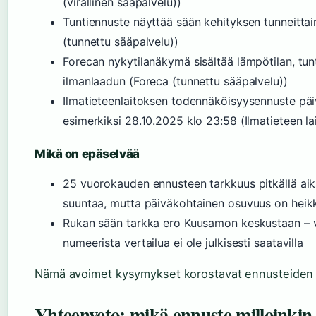
(virallinen sääpalvelu))
Tuntiennuste näyttää sään kehityksen tunneitta
(tunnettu sääpalvelu))
Forecan nykytilanäkymä sisältää lämpötilan, tun
ilmanlaadun (Foreca (tunnettu sääpalvelu))
Ilmatieteenlaitoksen todennäköisyysennuste päi
esimerkiksi 28.10.2025 klo 23:58 (Ilmatieteen lai
Mikä on epäselvää
25 vuorokauden ennusteen tarkkuus pitkällä aik
suuntaa, mutta päiväkohtainen osuvuus on heik
Rukan sään tarkka ero Kuusamon keskustaan – v
numeerista vertailua ei ole julkisesti saatavilla
Nämä avoimet kysymykset korostavat ennusteiden ep
Yhteenveto: mikä ennuste milloinkin