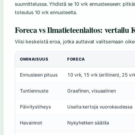
suunnittelussa. Yhdistä se 10 vrk ennusteeseen: pitkä
toteutus 10 vrk ennusteelta.
Foreca vs Ilmatieteenlaitos: vertail
Viisi keskeistä eroa, jotka auttavat valitsemaan oik
OMINAISUUS
FORECA
Ennusteen pituus
10 vrk, 15 vrk (erillinen), 25 vr
Tuntiennuste
Graafinen, visuaalinen
Päivitystiheys
Useita kertoja vuorokaudessa
Havainnot
Nykyhetken säätila