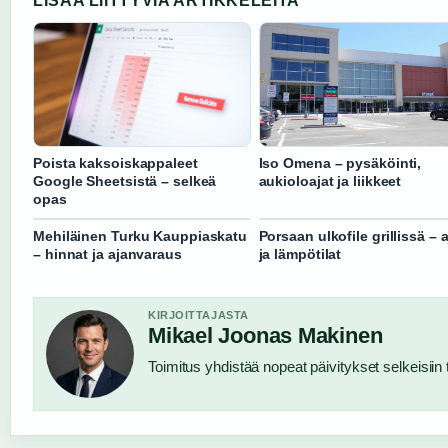
LISAA LIITTYVIA ARTIKKELEITA
Poista kaksoiskappaleet
Iso Omena – pysäköinti,
Google Sheetsistä – selkeä
aukioloajat ja liikkeet
opas
Mehiläinen Turku Kauppiaskatu
Porsaan ulkofile grillissä – a
– hinnat ja ajanvaraus
ja lämpötilat
KIRJOITTAJASTA
Mikael Joonas Makinen
Toimitus yhdistää nopeat päivitykset selkeisiin t