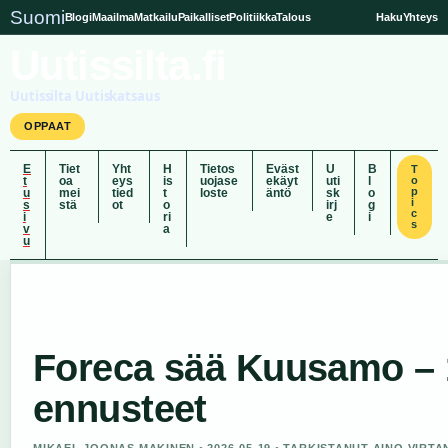
Suomi
Blogi
Maailma
Matkailu
Paikalliset
Politiikka
Talous
Haku
Yhteys
Uutissilta.fi
Uutissilta Uutiskatsaus
OPPAAT
E
Tiet
Yht
H
Tietos
Eväst
U
B
T
t
oa
eys
is
uojase
ekäyt
uti
l
o
p
u
mei
tied
t
loste
äntö
sk
o
i
s
stä
ot
o
irj
g
c
i
ri
e
i
s
v
a
u
Foreca sää Kuusamo – 10
ennusteet