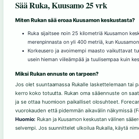
Sää Ruka, Kuusamo 25 vrk
Miten Rukan sää eroaa Kuusamon keskustasta?
Ruka sijaitsee noin 25 kilometriä Kuusamon kes
merenpinnasta on yli 400 metriä, kun Kuusamon
Korkeusero ja avoimempi maasto vaikuttavat tuul
usein hieman viileämpää ja tuulisempaa kuin kes
Miksi Rukan ennuste on tarpeen?
Jos olet suuntaamassa Rukalle laskettelemaan tai 
kerro koko totuutta. Rukan oma sääennuste on saatav
ja se ottaa huomioon paikalliset olosuhteet. Fore
vuorokauden että pidemmän aikavälin näkymissä (Fo
Huomio:
Rukan ja Kuusamon keskustan välinen sääero o
selvempi. Jos suunnittelet ulkoilua Rukalla, käytä n