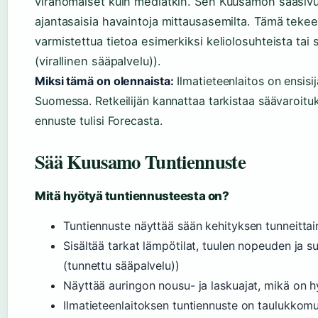
viranomaiset kuin mediatkin. Sen Kuusamon sääsivu 
ajantasaisia havaintoja mittausasemilta. Tämä tekee 
varmistettua tietoa esimerkiksi keliolosuhteista tai 
(virallinen sääpalvelu)).
Miksi tämä on olennaista:
Ilmatieteenlaitos on ensisij
Suomessa. Retkeilijän kannattaa tarkistaa säävaroituk
ennuste tulisi Forecasta.
Sää Kuusamo Tuntiennuste
Mitä hyötyä tuntiennusteesta on?
Tuntiennuste näyttää sään kehityksen tunneittai
Sisältää tarkat lämpötilat, tuulen nopeuden ja 
(tunnettu sääpalvelu))
Näyttää auringon nousu- ja laskuajat, mikä on hy
Ilmatieteenlaitoksen tuntiennuste on taulukkom