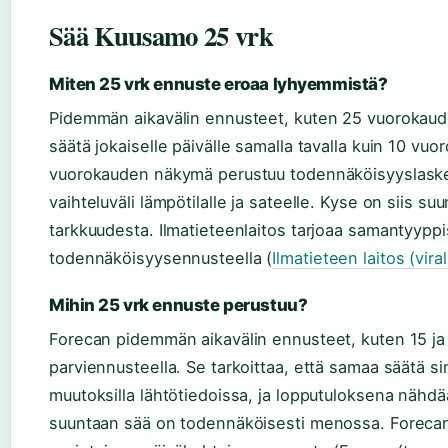
Sää Kuusamo 25 vrk
Miten 25 vrk ennuste eroaa lyhyemmistä?
Pidemmän aikavälin ennusteet, kuten 25 vuorokaude
säätä jokaiselle päivälle samalla tavalla kuin 10 v
vuorokauden näkymä perustuu todennäköisyyslaskent
vaihteluväli lämpötilalle ja sateelle. Kyse on siis su
tarkkuudesta. Ilmatieteenlaitos tarjoaa samantyyppi
todennäköisyysennusteella (
Ilmatieteen laitos (vira
Mihin 25 vrk ennuste perustuu?
Forecan pidemmän aikavälin ennusteet, kuten 15 j
parviennusteella. Se tarkoittaa, että samaa säätä s
muutoksilla lähtötiedoissa, ja lopputuloksena näh
suuntaan sää on todennäköisesti menossa. Forecan