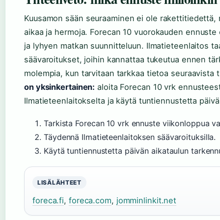
Kuusamon sään seuraaminen ei ole rakettitiedettä, 
aikaa ja hermoja. Forecan 10 vuorokauden ennuste o
ja lyhyen matkan suunnitteluun. Ilmatieteenlaitos taa
säävaroitukset, joihin kannattaa tukeutua ennen tä
molempia, kun tarvitaan tarkkaa tietoa seuraavista 
on yksinkertainen:
aloita Forecan 10 vrk ennusteest
Ilmatieteenlaitokselta ja käytä tuntiennustetta päivä
Tarkista Forecan 10 vrk ennuste viikonloppua va
Täydennä Ilmatieteenlaitoksen säävaroituksilla.
Käytä tuntiennustetta päivän aikataulun tarken
LISÄLÄHTEET
foreca.fi
,
foreca.com
,
jomminlinkit.net