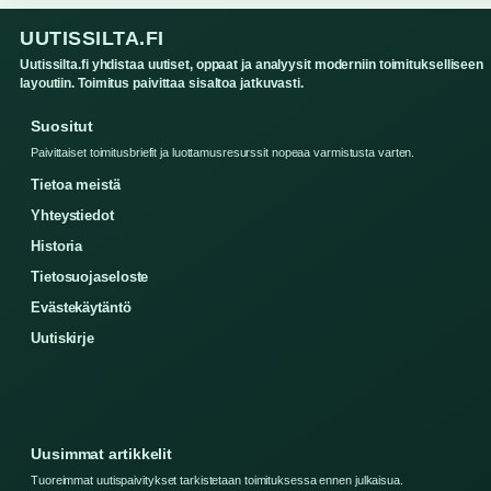
UUTISSILTA.FI
Uutissilta.fi yhdistaa uutiset, oppaat ja analyysit moderniin toimitukselliseen
layoutiin. Toimitus paivittaa sisaltoa jatkuvasti.
Suositut
Paivittaiset toimitusbriefit ja luottamusresurssit nopeaa varmistusta varten.
Tietoa meistä
Yhteystiedot
Historia
Tietosuojaseloste
Evästekäytäntö
Uutiskirje
Uusimmat artikkelit
Tuoreimmat uutispaivitykset tarkistetaan toimituksessa ennen julkaisua.