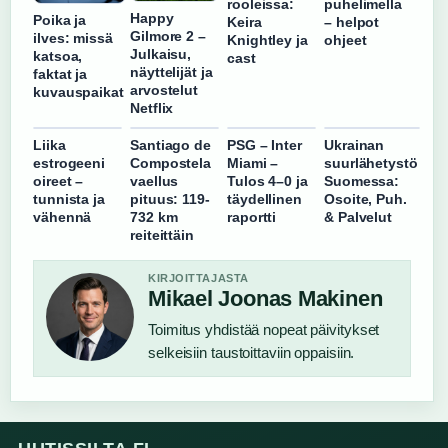
rooleissa:
puhelimella
Happy
Poika ja
Keira
– helpot
Gilmore 2 –
ilves: missä
Knightley ja
ohjeet
Julkaisu,
katsoa,
cast
näyttelijät ja
faktat ja
arvostelut
kuvauspaikat
Netflix
Liika
Santiago de
PSG – Inter
Ukrainan
estrogeeni
Compostela
Miami –
suurlähetystö
oireet –
vaellus
Tulos 4–0 ja
Suomessa:
tunnista ja
pituus: 119-
täydellinen
Osoite, Puh.
vähennä
732 km
raportti
& Palvelut
reiteittäin
KIRJOITTAJASTA
Mikael Joonas Makinen
Toimitus yhdistää nopeat päivitykset
selkeisiin taustoittaviin oppaisiin.