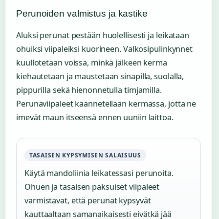
Perunoiden valmistus ja kastike
Aluksi perunat pestään huolellisesti ja leikataan
ohuiksi viipaleiksi kuorineen. Valkosipulinkynnet
kuullotetaan voissa, minkä jälkeen kerma
kiehautetaan ja maustetaan sinapilla, suolalla,
pippurilla sekä hienonnetulla timjamilla.
Perunaviipaleet käännetellään kermassa, jotta ne
imevät maun itseensä ennen uuniin laittoa.
TASAISEN KYPSYMISEN SALAISUUS
Käytä mandoliinia leikatessasi perunoita.
Ohuen ja tasaisen paksuiset viipaleet
varmistavat, että perunat kypsyvät
kauttaaltaan samanaikaisesti eivätkä jää