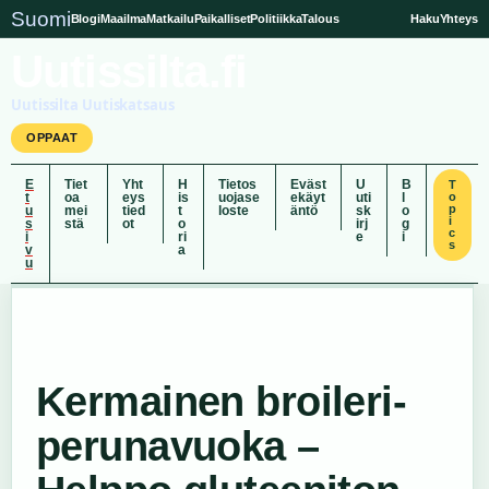
Suomi
Blogi
Maailma
Matkailu
Paikalliset
Politiikka
Talous
Haku
Yhteys
Uutissilta.fi
Uutissilta Uutiskatsaus
OPPAAT
E
Tiet
Yht
H
Tietos
Eväst
U
B
T
t
oa
eys
is
uojase
ekäyt
uti
l
o
p
u
mei
tied
t
loste
äntö
sk
o
i
s
stä
ot
o
irj
g
c
i
ri
e
i
s
v
a
u
Kermainen broileri-
perunavuoka –