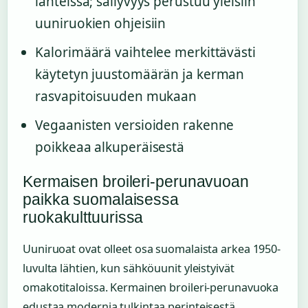
lähteissä; säilyvyys perustuu yleisiin
uuniruokien ohjeisiin
Kalorimäärä vaihtelee merkittävästi
käytetyn juustomäärän ja kerman
rasvapitoisuuden mukaan
Vegaanisten versioiden rakenne
poikkeaa alkuperäisestä
Kermaisen broileri-perunavuoan
paikka suomalaisessa
ruokakulttuurissa
Uuniruoat ovat olleet osa suomalaista arkea 1950-
luvulta lähtien, kun sähköuunit yleistyivät
omakotitaloissa. Kermainen broileri-perunavuoka
edustaa modernia tulkintaa perinteisestä