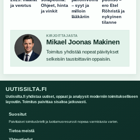
ja verotus
Ohjeet, hinta
– syyt ja
ero Etel
ja vinkit
milloin
Röhristä ja
lääkäriin
nykyinen
tilanne
KIRJOITTAJASTA
Mikael Joonas Makinen
Toimitus yhdistää nopeat päivitykset
selkeisiin taustoittaviin oppaisiin.
UUTISSILTA.FI
Uutissilta.fi yhdistaa uutiset, oppaat ja analyysit moderniin toimitukselliseen
layoutiin. Toimitus paivittaa sisaltoa jatkuvasti.
Suositut
Paivittaiset toimitusbriefit ja luottamusresurssit nopeaa varmistusta varten.
Tietoa meistä
Yhteystiedot