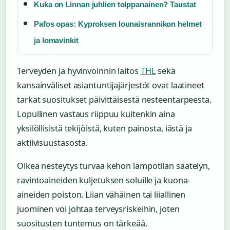
Kuka on Linnan juhlien tolppanainen? Taustat
Pafos opas: Kyproksen lounaisrannikon helmet
ja lomavinkit
Terveyden ja hyvinvoinnin laitos
THL
sekä
kansainväliset asiantuntijajärjestöt ovat laatineet
tarkat suositukset päivittäisestä nesteentarpeesta.
Lopullinen vastaus riippuu kuitenkin aina
yksilöllisistä tekijöistä, kuten painosta, iästä ja
aktiivisuustasosta.
Oikea nesteytys turvaa kehon lämpötilan säätelyn,
ravintoaineiden kuljetuksen soluille ja kuona-
aineiden poiston. Liian vähäinen tai liiallinen
juominen voi johtaa terveysriskeihin, joten
suositusten tuntemus on tärkeää.