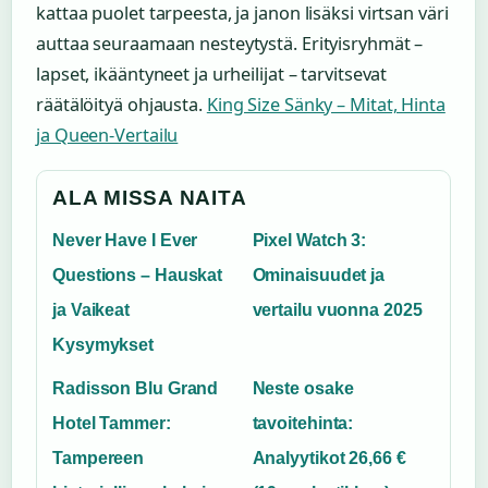
kattaa puolet tarpeesta, ja janon lisäksi virtsan väri
auttaa seuraamaan nesteytystä. Erityisryhmät –
lapset, ikääntyneet ja urheilijat – tarvitsevat
räätälöityä ohjausta.
King Size Sänky – Mitat, Hinta
ja Queen-Vertailu
ALA MISSA NAITA
Never Have I Ever
Pixel Watch 3:
Questions – Hauskat
Ominaisuudet ja
ja Vaikeat
vertailu vuonna 2025
Kysymykset
Radisson Blu Grand
Neste osake
Hotel Tammer:
tavoitehinta:
Tampereen
Analyytikot 26,66 €