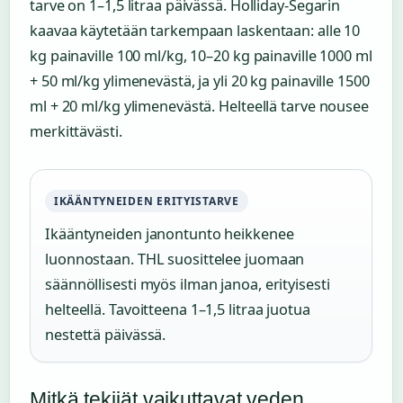
tarve on 1–1,5 litraa päivässä. Holliday-Segarin
kaavaa käytetään tarkempaan laskentaan: alle 10
kg painaville 100 ml/kg, 10–20 kg painaville 1000 ml
+ 50 ml/kg ylimenevästä, ja yli 20 kg painaville 1500
ml + 20 ml/kg ylimenevästä. Helteellä tarve nousee
merkittävästi.
IKÄÄNTYNEIDEN ERITYISTARVE
Ikääntyneiden janontunto heikkenee
luonnostaan. THL suosittelee juomaan
säännöllisesti myös ilman janoa, erityisesti
helteellä. Tavoitteena 1–1,5 litraa juotua
nestettä päivässä.
Mitkä tekijät vaikuttavat veden