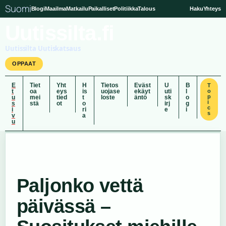
Suomi
Blogi
Maailma
Matkailu
Paikalliset
Politiikka
Talous
Haku
Yhteys
Uutissilta.fi
Uutissilta Uutiskatsaus
OPPAAT
E
Tiet
Yht
H
Tietos
Eväst
U
B
T
t
oa
eys
is
uojase
ekäyt
uti
l
o
p
u
mei
tied
t
loste
äntö
sk
o
i
s
stä
ot
o
irj
g
c
i
ri
e
i
s
v
a
u
Paljonko vettä
päivässä –