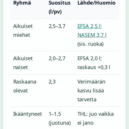
Ryhmä
Suositus
Lähde/Huomio
(l/pv)
Aikuiset
2,5–3,7
EFSA 2,5 l;
miehet
NASEM 3,7 l
(sis. ruoka)
Aikuiset
2,0–2,7
EFSA 2,0 l;
naiset
raskaus +0,3 l
Raskaana
2,3
Verimäärän
olevat
kasvu lisää
tarvetta
Ikääntyneet
1–1,5
THL: juo vaikka
(juotuna)
ei jano