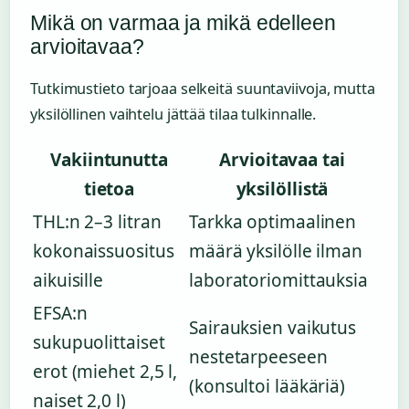
Mikä on varmaa ja mikä edelleen
arvioitavaa?
Tutkimustieto tarjoaa selkeitä suuntaviivoja, mutta
yksilöllinen vaihtelu jättää tilaa tulkinnalle.
Vakiintunutta
Arvioitavaa tai
tietoa
yksilöllistä
THL:n 2–3 litran
Tarkka optimaalinen
kokonaissuositus
määrä yksilölle ilman
aikuisille
laboratoriomittauksia
EFSA:n
Sairauksien vaikutus
sukupuolittaiset
nestetarpeeseen
erot (miehet 2,5 l,
(konsultoi lääkäriä)
naiset 2,0 l)