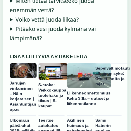
Miten tietää tarvitseeko juoda
enemmän vettä?
Voiko vettä juoda liikaa?
Pitääkö vesi juoda kylmänä vai
lämpimänä?
LISAA LIITTYVIA ARTIKKELEITA
Sepelvaltimotauti
alhainen syke:
Oireet, hoito ja
Jarrujen
rajat
S-ruoka:
vinkuminen
Verkkokauppa,
Liikenneonnettomuus
– Näin
tuotehaku ja
Kehä 3:lla – uutiset ja
korjaat sen |
tilaus | S-
liikennetilanne
Asiantuntijan
kaupat
opas
Ulkomaan
Tee itse
Äkillinen
Samu
päivärahat
autokatos
huimaus ja
Haberin
2025: määrät
sorapedillä:
pahoinvointi
puoliso –