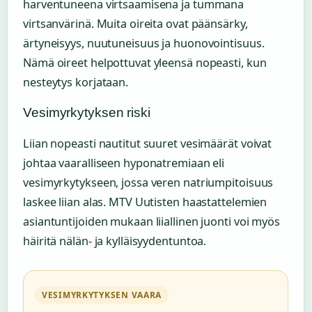
harventuneena virtsaamisena ja tummana
virtsanvärinä. Muita oireita ovat päänsärky,
ärtyneisyys, nuutuneisuus ja huonovointisuus.
Nämä oireet helpottuvat yleensä nopeasti, kun
nesteytys korjataan.
Vesimyrkytyksen riski
Liian nopeasti nautitut suuret vesimäärät voivat
johtaa vaaralliseen hyponatremiaan eli
vesimyrkytykseen, jossa veren natriumpitoisuus
laskee liian alas. MTV Uutisten haastattelemien
asiantuntijoiden mukaan liiallinen juonti voi myös
häiritä nälän- ja kylläisyydentuntoa.
VESIMYRKYTYKSEN VAARA