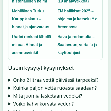
historiallinen helmi
(19 analyytikkoa)
Mehiläinen Turku
EM hallikisat 2025 –
Kauppiaskatu –
ohjelma ja katselu Yle
hinnat ja ajanvaraus
Areenassa
Uudet renkaat lähellä
Havu ja rodomulta –
minua: Hinnat ja
Saatavuus, vertailu ja
asennusvinkit
käyttöohjeet
Usein kysytyt kysymykset
Onko 2 litraa vettä päivässä tarpeeksi?
Kuinka paljon vettä ruoasta saadaan?
Mitä juomia lasketaan vedeksi?
Voiko kahvi korvata veden?