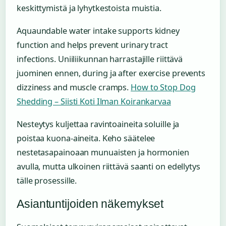
keskittymistä ja lyhytkestoista muistia.
Aquaundable water intake supports kidney
function and helps prevent urinary tract
infections. Uniiliikunnan harrastajille riittävä
juominen ennen, during ja after exercise prevents
dizziness and muscle cramps.
How to Stop Dog
Shedding – Siisti Koti Ilman Koirankarvaa
Nesteytys kuljettaa ravintoaineita soluille ja
poistaa kuona-aineita. Keho säätelee
nestetasapainoaan munuaisten ja hormonien
avulla, mutta ulkoinen riittävä saanti on edellytys
tälle prosessille.
Asiantuntijoiden näkemykset