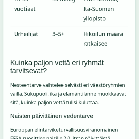
vuotiaat
Itä-Suomen
yliopisto
Urheilijat
3–5+
Hikoilun määrä
ratkaisee
Kuinka paljon vettä eri ryhmät
tarvitsevat?
Nesteentarve vaihtelee selvästi eri väestöryhmien
väillä. Sukupuoli, ikä ja elämäntilanne muokkaavat
sitä, kuinka paljon vettä tulisi kuluttaa.
Naisten päivittäinen vedentarve
Euroopan elintarviketurvallisuusviranomainen
EFSA suosittlee naisille 2,0 litran päivittäistä